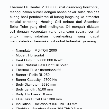
Thermal Oil Heater 2.000.000 kcal dirancang horizontal,
menggunakan burner dengan bahan bakar solar, dan gas
buang hasil pembakaran di buang langsung ke atmosfer
melalui cerobong. Heating Coil terbuat dari Seamless
Boiler Tube yang diroll melingkar. Oli mengalir didalam
coil dengan kecepatan yang dirancang secara cermat
untuk menghindarkan overheating yang dapat
mengakibatkan kerusakan oil akibat terbentuknya arang.
Namplate :
IMB-TOH 2000
Model : Horizontal
Heat Output : 2.000.000 Kcal/h
Fuel : Natural Gas/ Light Oil Solar
Thermal Fluid : therminaol 66
Burner : Riello RL 250
Burner Capacity : 2700 Kw
Body Diameter : 2690 mm
Body Length : 5100 mm
Body Thickness : 8 mm
Flue Gas Outlet Dia : 380 mm
Insulation : Rockwool #100 Thk 100 mm
Cladding : Stainless Sheet 304 Thk 0,3 mm