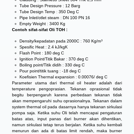
Tube Design Pressure : 12 Barg
Tube Design Temp : 350 Deg C
Pipe Inlet/otlet steam : DN 100 PN 16
Empty Weight : 3400 Kg
Contoh sifat-sifat Oli TOH :
Density/kepadatan pada 2000C : 760 Kg/m³
Spesific Heat : 2.4 kJ/kgK
Flash Point : 180 deg C
Ignition Point/Titik Bakar : 370 deg C
Boiling point/Titik didih : 330 deg C
Pour point/titik tuang : -18 deg C
Koefisien Thermal expansion : 0.00076/ deg C
Parameter utama dari thermal oil heater adalah dari
temperature pengoprasian. Tekanan oprasional tidak
begitu berpengaruh karena perbedaan tekanan tidak
akan mempengaruhi suhu oprasionalnya. Tekanan dalam
system thermal oil pada dasarnya hanya tekanan sirkulasi
pompa saja. Ketika suhu Oli telah mencapai pengaturan
batas atas, input panas dari burner akan dihentikan,
namun sirkulasi tetap terus berjalan. Ketika suhu kembali
menurun dan ada di batas limit rendah, maka burner