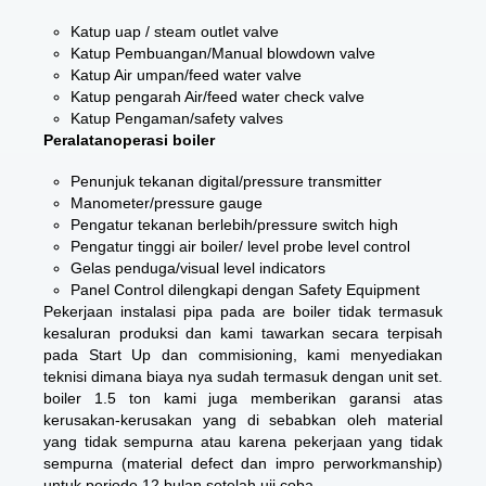
Katup uap / steam outlet valve
Katup Pembuangan/Manual blowdown valve
Katup Air umpan/feed water valve
Katup pengarah Air/feed water check valve
Katup Pengaman/safety valves
Peralatanoperasi boiler
Penunjuk tekanan digital/pressure transmitter
Manometer/pressure gauge
Pengatur tekanan berlebih/pressure switch high
Pengatur tinggi air boiler/ level probe level control
Gelas penduga/visual level indicators
Panel Control dilengkapi dengan Safety Equipment
Pekerjaan instalasi pipa pada are boiler tidak termasuk
kesaluran produksi dan kami tawarkan secara terpisah
pada Start Up dan commisioning, kami menyediakan
teknisi dimana biaya nya sudah termasuk dengan unit set.
boiler 1.5 ton kami juga memberikan garansi atas
kerusakan-kerusakan yang di sebabkan oleh material
yang tidak sempurna atau karena pekerjaan yang tidak
sempurna (material defect dan impro perworkmanship)
untuk periode 12 bulan setelah uji coba.