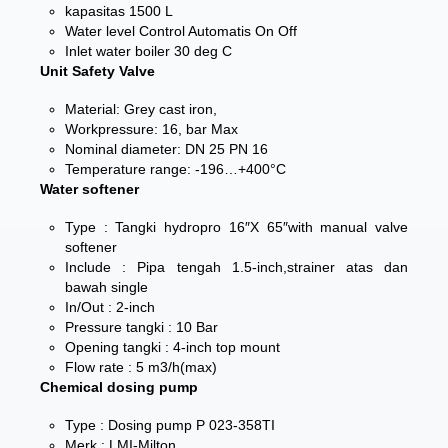
kapasitas 1500 L
Water level Control Automatis On Off
Inlet water boiler 30 deg C
Unit Safety Valve
Material: Grey cast iron,
Workpressure: 16, bar Max
Nominal diameter: DN 25 PN 16
Temperature range: -196…+400°C
Water softener
Type : Tangki hydropro 16″X 65″with manual valve
softener
Include : Pipa tengah 1.5-inch,strainer atas dan
bawah single
In/Out : 2-inch
Pressure tangki : 10 Bar
Opening tangki : 4-inch top mount
Flow rate : 5 m3/h(max)
Chemical dosing pump
Type : Dosing pump P 023-358TI
Merk : LMI-Milton