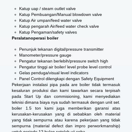
Katup uap / steam outlet valve
Katup Pembuangan/Manual blowdown valve
Katup Air umpan/feed water valve
Katup pengarah Air/feed water check valve
Katup Pengaman/safety valves
Peralatanoperasi boiler
Penunjuk tekanan digital/pressure transmitter
Manometer/pressure gauge
Pengatur tekanan berlebih/pressure switch high
Pengatur tinggi air boiler/ level probe level control
Gelas penduga/visual level indicators
Panel Control dilengkapi dengan Safety Equipment
Pekerjaan instalasi pipa pada are boiler tidak termasuk
kesaluran produksi dan kami tawarkan secara terpisah
pada Start Up dan commisioning, kami menyediakan
teknisi dimana biaya nya sudah termasuk dengan unit set.
boiler 1.5 ton kami juga memberikan garansi atas
kerusakan-kerusakan yang di sebabkan oleh material
yang tidak sempurna atau karena pekerjaan yang tidak
sempurna (material defect dan impro perworkmanship)
untuk periode 12 bulan setelah uji coba.