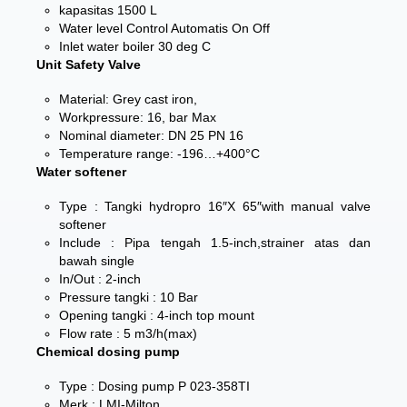
kapasitas 1500 L
Water level Control Automatis On Off
Inlet water boiler 30 deg C
Unit Safety Valve
Material: Grey cast iron,
Workpressure: 16, bar Max
Nominal diameter: DN 25 PN 16
Temperature range: -196…+400°C
Water softener
Type : Tangki hydropro 16″X 65″with manual valve
softener
Include : Pipa tengah 1.5-inch,strainer atas dan
bawah single
In/Out : 2-inch
Pressure tangki : 10 Bar
Opening tangki : 4-inch top mount
Flow rate : 5 m3/h(max)
Chemical dosing pump
Type : Dosing pump P 023-358TI
Merk : LMI-Milton