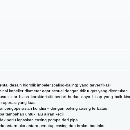
al desain hidrolik impeler (baling-baling) yang terverifikasi
al impeller diameter agar sesuai dengan titik tugas yang ditentukan
san luar biasa karakteristik berlari berkat daya hisap yang baik kin
n operasi yang luas
i pengoperasian kondisi – dengan paking casing terbatas
 tambahan untuk laju aliran kecil
dak perlu lepaskan casing pompa dari pipa
 antarmuka antara penutup casing dan braket bantalan