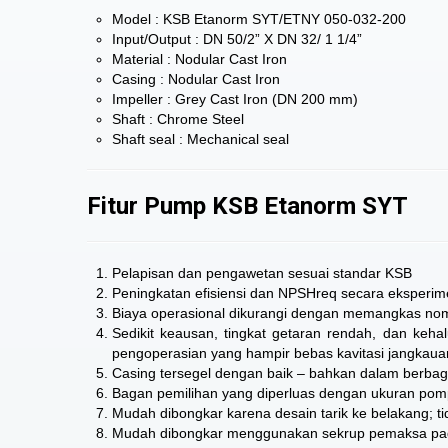
Model : KSB Etanorm SYT/ETNY 050-032-200
Input/Output : DN 50/2” X DN 32/ 1 1/4”
Material : Nodular Cast Iron
Casing : Nodular Cast Iron
Impeller : Grey Cast Iron (DN 200 mm)
Shaft : Chrome Steel
Shaft seal : Mechanical seal
Fitur Pump KSB Etanorm SYT
Pelapisan dan pengawetan sesuai standar KSB
Peningkatan efisiensi dan NPSHreq secara eksperiment
Biaya operasional dikurangi dengan memangkas nomin
Sedikit keausan, tingkat getaran rendah, dan kehalu
pengoperasian yang hampir bebas kavitasi jangkaua
Casing tersegel dengan baik – bahkan dalam berbaga
Bagan pemilihan yang diperluas dengan ukuran pompa
Mudah dibongkar karena desain tarik ke belakang; ti
Mudah dibongkar menggunakan sekrup pemaksa pada