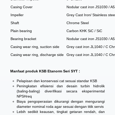
Casing Cover
Nodular cast iron JS1030 / A
Impeller
Grey Cast Iron/ Stainless stee
Shaft
Chrome Steel
Plain bearing
Carbon KHK SiC / SiC
Bearing bracket
Nodular cast iron JS1030 / A
Casing wear ring, suction side
Grey cast iron JL1040 / C C
Casing wear ring, discharge side
Grey cast iron JL1040 / C C
Manfaat produk KSB Etanorm Seri SYT :
Pelapisan dan konservasi cat sesuai standar KSB
Peningkatan efisiensi dan desain turbin hidrolik
(baling-baling) diverifikasi secara eksperimental
NPSHreq
Biaya pengoperasian dikurangi dengan mengurangi
diameter nominal roda agar sesuai dengan titik servis
Lebih sedikit keausan, tingkat getaran rendah, dan