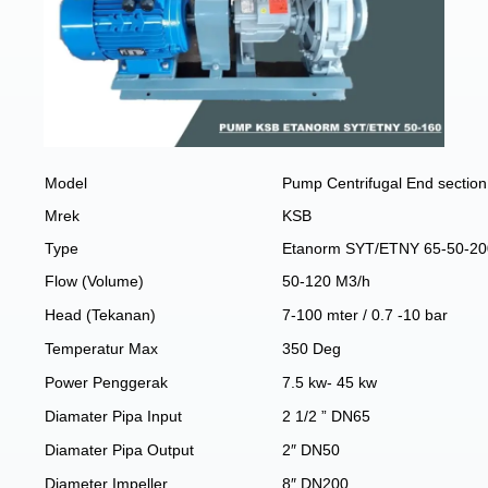
Model
Pump Centrifugal End section
Mrek
KSB
Type
Etanorm SYT/ETNY 65-50-20
Flow (Volume)
50-120 M3/h
Head (Tekanan)
7-100 mter / 0.7 -10 bar
Temperatur Max
350 Deg
Power Penggerak
7.5 kw- 45 kw
Diamater Pipa Input
2 1/2 ” DN65
Diamater Pipa Output
2″ DN50
Diameter Impeller
8″ DN200