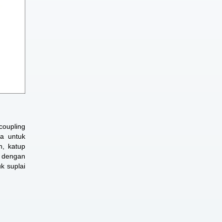
coupling
ra untuk
n, katup
a dengan
k suplai