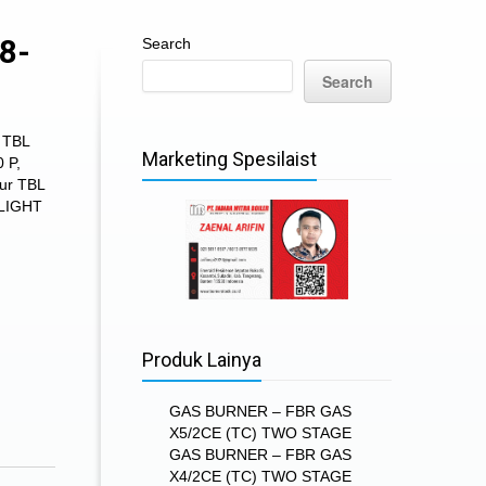
8-
Search
Search
 TBL
Marketing Spesilaist
 P
,
tur TBL
LIGHT
Produk Lainya
GAS BURNER – FBR GAS
X5/2CE (TC) TWO STAGE
GAS BURNER – FBR GAS
X4/2CE (TC) TWO STAGE