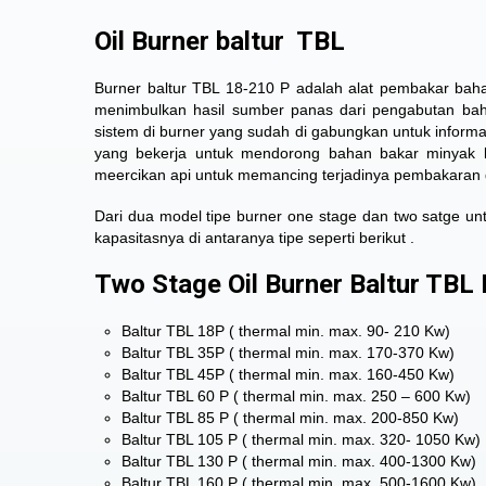
Oil Burner baltur TBL
Burner baltur
TBL 18-210 P adalah alat pembakar baha
menimbulkan hasil sumber panas dari pengabutan baha
sistem di burner yang sudah di gabungkan untuk informa
yang bekerja untuk mendorong bahan bakar minyak 
meercikan api untuk memancing terjadinya pembakaran d
Dari dua model tipe burner one stage dan two satge unt
kapasitasnya di antaranya tipe seperti berikut .
Two Stage Oil Burner Baltur TBL 
Baltur TBL 18P ( thermal min. max. 90- 210 Kw)
Baltur TBL 35P ( thermal min. max. 170-370 Kw)
Baltur TBL 45P ( thermal min. max. 160-450 Kw)
Baltur TBL 60 P ( thermal min. max. 250 – 600 Kw)
Baltur TBL 85 P ( thermal min. max. 200-850 Kw)
Baltur TBL 105 P ( thermal min. max. 320- 1050 Kw)
Baltur TBL 130 P ( thermal min. max. 400-1300 Kw)
Baltur TBL 160 P ( thermal min. max. 500-1600 Kw)