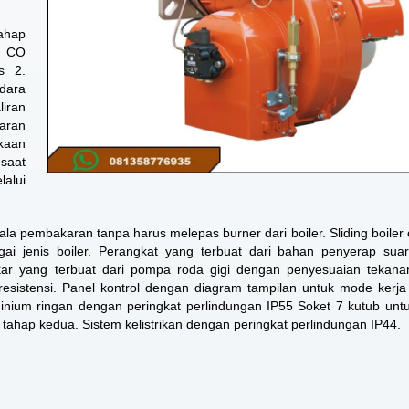
ahap
n CO
s 2.
dara
iran
karan
ukaan
saat
alui
la pembakaran tanpa harus melepas burner dari boiler. Sliding boiler 
ai jenis boiler. Perangkat yang terbuat dari bahan penyerap sua
akar yang terbuat dari pompa roda gigi dengan penyesuaian tekana
esistensi. Panel kontrol dengan diagram tampilan untuk mode kerj
minium ringan dengan peringkat perlindungan IP55 Soket 7 kutub untu
ol tahap kedua. Sistem kelistrikan dengan peringkat perlindungan IP44.