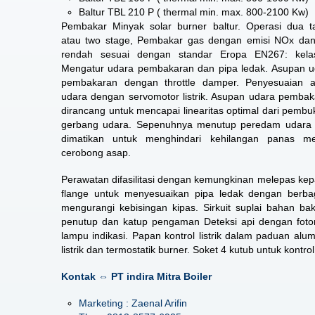
Baltur TBL 210 P ( thermal min. max. 800-2100 Kw)
Pembakar Minyak solar burner baltur. Operasi dua t
atau two stage, Pembakar gas dengan emisi NOx da
rendah sesuai dengan standar Eropa EN267: kela
Mengatur udara pembakaran dan pipa ledak. Asupan u
pembakaran dengan throttle damper. Penyesuaian al
udara dengan servomotor listrik. Asupan udara pemba
dirancang untuk mencapai linearitas optimal dari pemb
gerbang udara. Sepenuhnya menutup peredam udara 
dimatikan untuk menghindari kehilangan panas mel
cerobong asap.
Perawatan difasilitasi dengan kemungkinan melepas kepa
flange untuk menyesuaikan pipa ledak dengan berbag
mengurangi kebisingan kipas. Sirkuit suplai bahan b
penutup dan katup pengaman Deteksi api dengan fotor
lampu indikasi. Papan kontrol listrik dalam paduan alu
listrik dan termostatik burner. Soket 4 kutub untuk kontr
Kontak ⇔ PT indira Mitra Boiler
Marketing : Zaenal Arifin