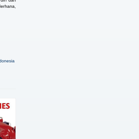
iri dari
derhana,
donesia