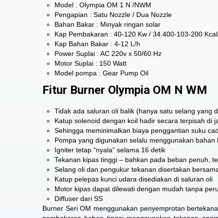
Model : Olympia OM 1 N /NWM
Pengapian : Satu Nozzle / Dua Nozzle
Bahan Bakar : Minyak ringan solar
Kap Pembakaran : 40-120 Kw / 34.400-103-200 Kcal
Kap Bahan Bakar : 4-12 L/h
Power Suplai : AC 220v x 50/60 Hz
Motor Suplai : 150 Watt
Model pompa : Gear Pump Oil
Fitur Burner Olympia OM N WM
Tidak ada saluran oli balik (hanya satu selang yang 
Katup solenoid dengan koil hadir secara terpisah di 
Sehingga meminimalkan biaya penggantian suku ca
Pompa yang digunakan selalu menggunakan bahan 
Igniter tetap “nyala” selama 16 detik
Tekanan kipas tinggi – bahkan pada beban penuh, tek
Selang oli dan pengukur tekanan disertakan bersa
Katup pelepas kunci udara disediakan di saluran oli
Motor kipas dapat dilewati dengan mudah tanpa per
Diffuser dari SS
Burner Seri OM menggunakan penyemprotan bertekana