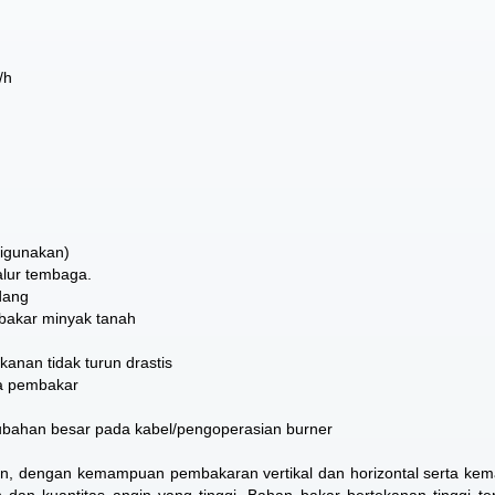
/h
digunakan)
jalur tembaga.
dang
bakar minyak tanah
anan tidak turun drastis
ma pembakar
ubahan besar pada kabel/pengoperasian burner
n, dengan kemampuan pembakaran vertikal dan horizontal serta k