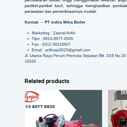
pembakaran beban tinggi menggunakan tekanan angin da
partikel-partikel kecil, sehingga menghasilkan pe
perawatan dan pemeriksaannya mudah.
Kontak ⇔ PT indira Mitra Boiler
Marketing : Zaenal Arifin
Tlpn : 0813-8577-6935
Fax : (021) 50110567
Email : arifinspi2023@gmail.com
Jl. Utama Raya Perum Permata Sepatan Blk. D19 No.20 
15520
Related products
Details