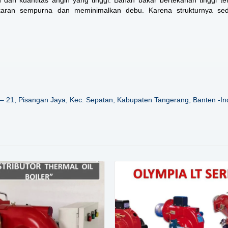
n kuantitas angin yang tinggi. Bahan bakar bertekanan tinggi terd
mbakaran sempurna dan meminimalkan debu. Karena strukturnya se
– 21, Pisangan Jaya, Kec. Sepatan, Kabupaten Tangerang, Banten -In
Details
Details