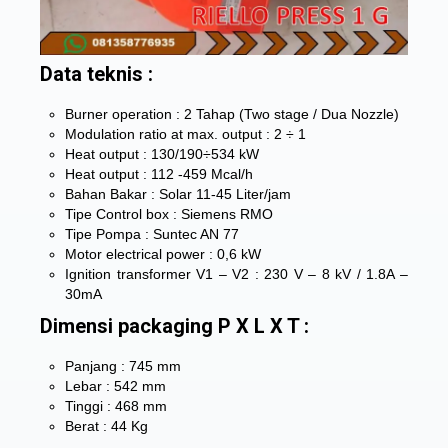
Data teknis :
Burner operation : 2 Tahap (Two stage / Dua Nozzle)
Modulation ratio at max. output : 2 ÷ 1
Heat output : 130/190÷534 kW
Heat output : 112 -459 Mcal/h
Bahan Bakar : Solar 11-45 Liter/jam
Tipe Control box : Siemens RMO
Tipe Pompa : Suntec AN 77
Motor electrical power : 0,6 kW
Ignition transformer V1 – V2 : 230 V – 8 kV / 1.8A –
30mA
Dimensi packaging P X L X T :
Panjang : 745 mm
Lebar : 542 mm
Tinggi : 468 mm
Berat : 44 Kg