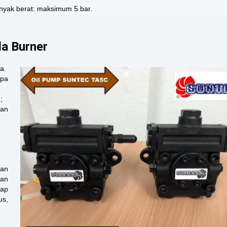
nyak berat: maksimum 5 bar.
a Burner
a.
mpa
;
nan
dan
kan
iap
us,