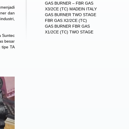
GAS BURNER – FBR GAS
menjadi
X3/2CE (TC) MADEIN ITALY
rner dan
GAS BURNER TWO STAGE
ndustri,
FBR GAS X2/2CE (TC)
GAS BURNER FBR GAS
X1/2CE (TC) TWO STAGE
a Suntec
as besar
 tipe TA