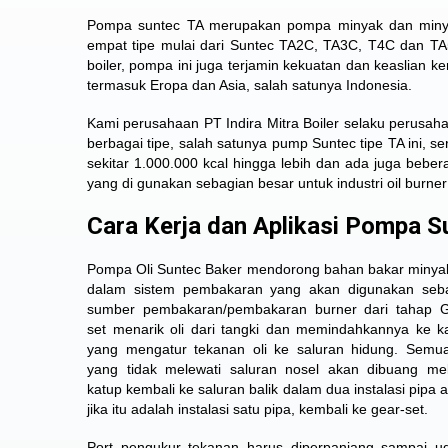
Pompa suntec TA merupakan pompa minyak dan minyak
empat tipe mulai dari
Suntec TA2C, TA3C, T4C dan T
boiler, pompa ini juga terjamin kekuatan dan keaslian 
termasuk Eropa dan Asia, salah satunya Indonesia.
Kami perusahaan PT Indira Mitra Boiler selaku perusah
berbagai tipe, salah satunya pump Suntec tipe TA ini, se
sekitar 1.000.000 kcal hingga lebih dan ada juga bebera
yang di gunakan sebagian besar untuk industri oil burner
Cara Kerja dan Aplikasi Pompa S
Pompa Oli Suntec Baker
mendorong bahan bakar minya
dalam sistem pembakaran yang akan digunakan seb
sumber pembakaran/pembakaran burner dari tahap 
set menarik oli dari tangki dan memindahkannya ke k
yang mengatur tekanan oli ke saluran hidung. Semua
yang tidak melewati saluran nosel akan dibuang mel
katup kembali ke saluran balik dalam dua instalasi pipa a
jika itu adalah instalasi satu pipa, kembali ke gear-set.
Port pengukur tekanan harus diperpanjang sampai u