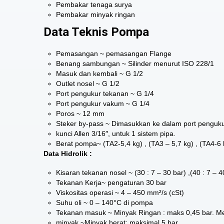
Pembakar tenaga surya
Pembakar minyak ringan
Data Teknis Pompa
Pemasangan ~ pemasangan Flange
Benang sambungan ~ Silinder menurut ISO 228/1
Masuk dan kembali ~ G 1/2
Outlet nosel ~ G 1/2
Port pengukur tekanan ~ G 1/4
Port pengukur vakum ~ G 1/4
Poros ~ 12 mm
Steker by-pass ~ Dimasukkan ke dalam port penguku
kunci Allen 3/16″, untuk 1 sistem pipa.
Berat pompa~ (TA2-5,4 kg) , (TA3 – 5,7 kg) , (TA4-6 
Data Hidrolik :
Kisaran tekanan nosel ~ (30 : 7 – 30 bar) ,(40 : 7 – 4
Tekanan Kerja~ pengaturan 30 bar
Viskositas operasi ~ 4 – 450 mm²/s (cSt)
Suhu oli ~ 0 – 140°C di pompa
Tekanan masuk ~ Minyak Ringan : maks 0,45 bar. 
minyak,~Minyak berat: maksimal 5 bar