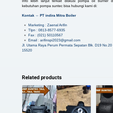
Info lebih lanjut terkait diskusi pompa oil burner 
kebutuhan pompa suntec bisa hubungi kami di:
Kontak ⇔ PT indira Mitra Boiler
Marketing : Zaenal Arifin
Tlpn : 0813-8577-6935
Fax : (021) 50110567
Email : arifinspi2023@gmail.com
Jl. Utama Raya Perum Permata Sepatan Blk. D19 No.20 
15520
Related products
Details