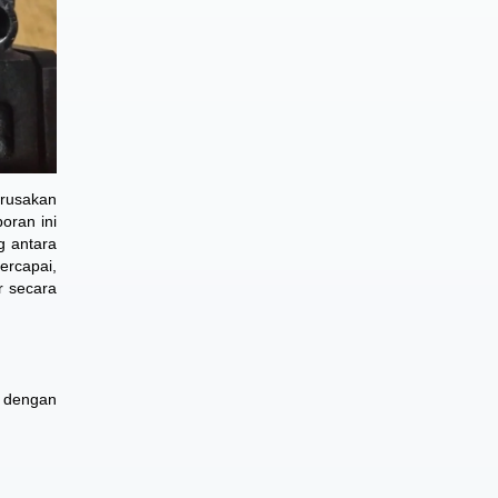
erusakan
oran ini
g antara
ercapai,
r secara
i dengan