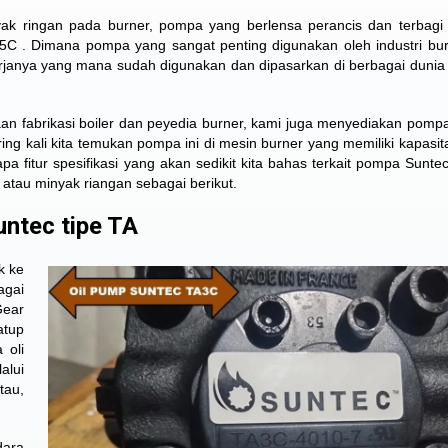
 ringan pada burner, pompa yang berlensa perancis dan terbagi 
A5C
. Dimana pompa yang sangat penting digunakan oleh industri bu
kerjanya yang mana sudah digunakan dan dipasarkan di berbagai dunia i
aan fabrikasi boiler dan peyedia burner, kami juga menyediakan pomp
ring kali kita temukan pompa ini di mesin burner yang memiliki kapasit
pa fitur spesifikasi yang akan sedikit kita bahas terkait pompa Suntec
 atau minyak riangan sebagai berikut.
untec tipe TA
k ke
agai
Gear
atup
 oli
alui
tau,
dara