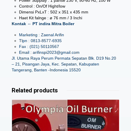
Power Supplay : 1 pahse 230 V, 50-60 Hz, 100 W
Control : On/Of Hight/low
Dimensi PxLxT : 502 x 351 x 435 mm
Haet Kit falnge : ø 76 mm / 3 Inchi
Kontak ⇔ PT indira Mitra Boiler
Marketing : Zaenal Arifin
Tlpn : 0813-8577-6935
Fax : (021) 50110567
Email : arifinspi2023@gmail.com
Jl. Utama Raya Perum Permata Sepatan Blk. D19 No.20
– 21, Pisangan Jaya, Kec. Sepatan, Kabupaten
Tangerang, Banten -Indonesia 15520
Related products
Details