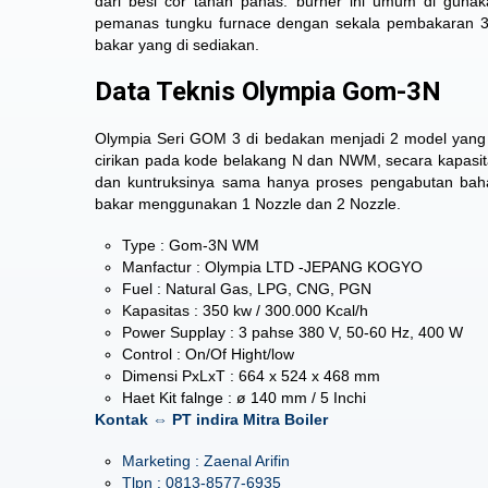
dari besi cor tahan panas. burner ini umum di gun
pemanas tungku furnace dengan sekala pembakaran 3
bakar yang di sediakan.
Data Teknis Olympia Gom-3N
Olympia Seri GOM 3
di bedakan menjadi 2 model yang 
cirikan pada kode belakang N dan NWM, secara kapasi
dan kuntruksinya sama hanya proses pengabutan bah
bakar menggunakan 1 Nozzle dan 2 Nozzle.
Type : Gom-3N WM
Manfactur : Olympia LTD -JEPANG KOGYO
Fuel : Natural Gas, LPG, CNG, PGN
Kapasitas : 350 kw / 300.000 Kcal/h
Power Supplay : 3 pahse 380 V, 50-60 Hz, 400 W
Control : On/Of Hight/low
Dimensi PxLxT : 664 x 524 x 468 mm
Haet Kit falnge : ø 140 mm / 5 Inchi
Kontak ⇔ PT indira Mitra Boiler
Marketing : Zaenal Arifin
Tlpn : 0813-8577-6935