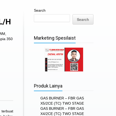
Search
Search
L/H
 WM
,
Marketing Spesilaist
pia 350
Produk Lainya
GAS BURNER – FBR GAS
X5/2CE (TC) TWO STAGE
GAS BURNER – FBR GAS
 terbuat
X4/2CE (TC) TWO STAGE