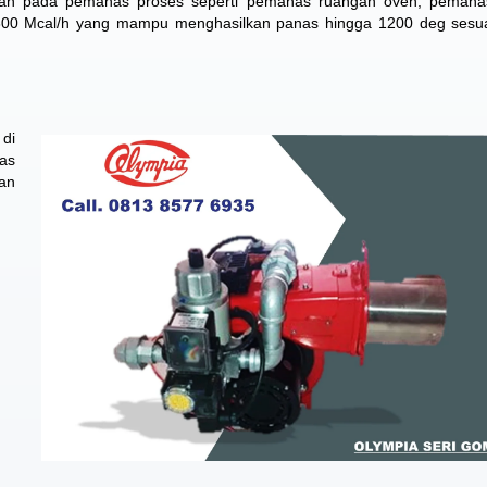
akan pada pemanas proses seperti pemanas ruangan oven, pemanas
00 Mcal/h yang mampu menghasilkan panas hingga 1200 deg sesua
di
tas
an