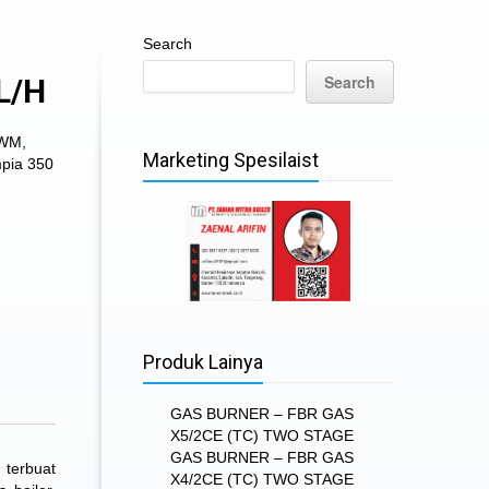
Search
Search
L/H
 WM
,
Marketing Spesilaist
pia 350
Produk Lainya
GAS BURNER – FBR GAS
X5/2CE (TC) TWO STAGE
GAS BURNER – FBR GAS
 terbuat
X4/2CE (TC) TWO STAGE