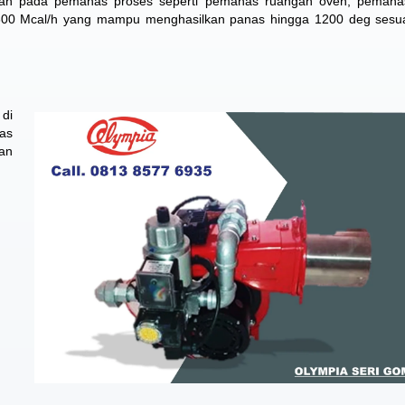
akan pada pemanas proses seperti pemanas ruangan oven, pemanas
00 Mcal/h yang mampu menghasilkan panas hingga 1200 deg sesua
di
tas
an