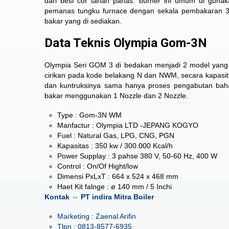
dari besi cor tahan panas. burner ini umum di gun
pemanas tungku furnace dengan sekala pembakaran 3
bakar yang di sediakan.
Data Teknis Olympia Gom-3N
Olympia Seri GOM 3
di bedakan menjadi 2 model yang 
cirikan pada kode belakang N dan NWM, secara kapasi
dan kuntruksinya sama hanya proses pengabutan bah
bakar menggunakan 1 Nozzle dan 2 Nozzle.
Type : Gom-3N WM
Manfactur : Olympia LTD -JEPANG KOGYO
Fuel : Natural Gas, LPG, CNG, PGN
Kapasitas : 350 kw / 300.000 Kcal/h
Power Supplay : 3 pahse 380 V, 50-60 Hz, 400 W
Control : On/Of Hight/low
Dimensi PxLxT : 664 x 524 x 468 mm
Haet Kit falnge : ø 140 mm / 5 Inchi
Kontak ⇔ PT indira Mitra Boiler
Marketing : Zaenal Arifin
Tlpn : 0813-8577-6935