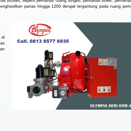
s proses, seperti pemanas ruang tungku, pemanas boiler, pemana
ghasilkan panas hingga 1200 derajat tergantung pada ruang pem
 di
tas
han