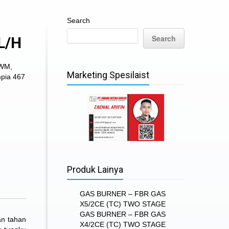
Search
Search
L/H
 WM
,
Marketing Spesilaist
pia 467
Produk Lainya
GAS BURNER – FBR GAS
X5/2CE (TC) TWO STAGE
GAS BURNER – FBR GAS
an tahan
X4/2CE (TC) TWO STAGE