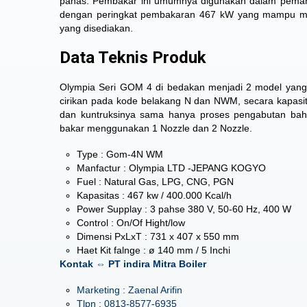
panas. Pembakar ini umumnya digunakan dalam pemana
dengan peringkat pembakaran 467 kW yang mampu men
yang disediakan.
Data Teknis Produk
Olympia Seri GOM 4 di bedakan menjadi 2 model yang
cirikan pada kode belakang N dan NWM, secara kapasi
dan kuntruksinya sama hanya proses pengabutan ba
bakar menggunakan 1 Nozzle dan 2 Nozzle.
Type : Gom-4N WM
Manfactur : Olympia LTD -JEPANG KOGYO
Fuel : Natural Gas, LPG, CNG, PGN
Kapasitas : 467 kw / 400.000 Kcal/h
Power Supplay : 3 pahse 380 V, 50-60 Hz, 400 W
Control : On/Of Hight/low
Dimensi PxLxT : 731 x 407 x 550 mm
Haet Kit falnge : ø 140 mm / 5 Inchi
Kontak ⇔ PT indira Mitra Boiler
Marketing : Zaenal Arifin
Tlpn : 0813-8577-6935