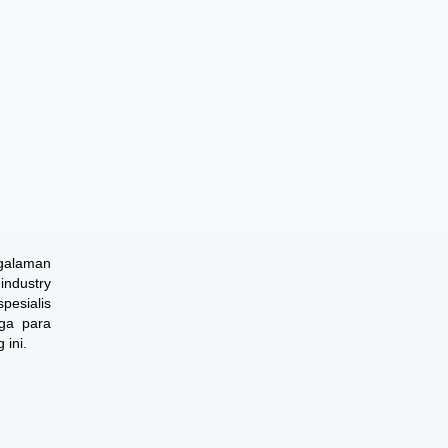
ngalaman
industry
pesialis
gga para
 ini.