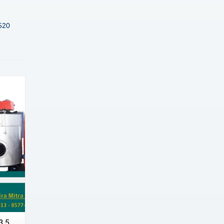
520
3.5