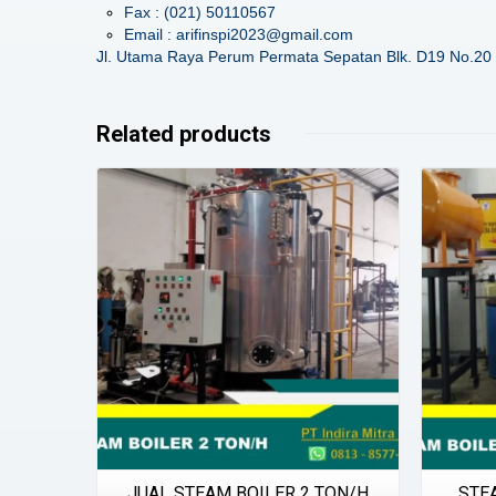
Fax : (021) 50110567
Email : arifinspi2023@gmail.com
Jl. Utama Raya Perum Permata Sepatan Blk. D19 No.20 
Related products
Details
JUAL STEAM BOILER 2 TON/H
STE