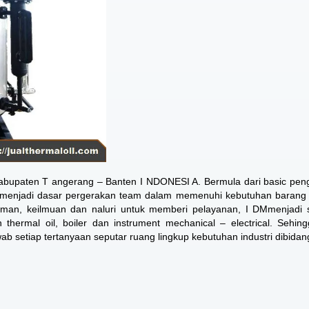
Kabupaten T angerang – Banten I NDONESI A. Bermula dari basic pe
 menjadi dasar pergerakan team dalam memenuhi kebutuhan barang 
man, keilmuan dan naluri untuk memberi pelayanan, I DMmenjadi s
hermal oil, boiler dan instrument mechanical – electrical. Sehin
setiap tertanyaan seputar ruang lingkup kebutuhan industri dibidang