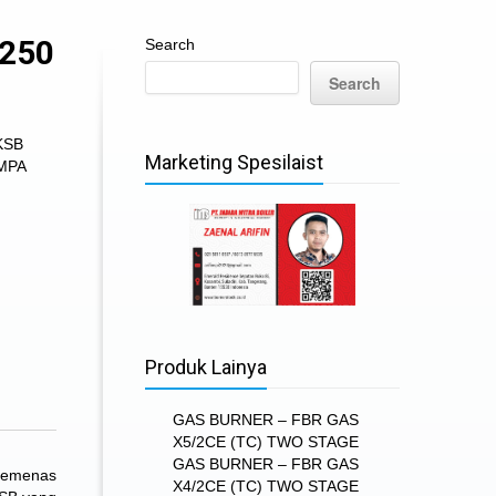
250
Search
Search
KSB
Marketing Spesilaist
MPA
Produk Lainya
GAS BURNER – FBR GAS
X5/2CE (TC) TWO STAGE
GAS BURNER – FBR GAS
 pemenas
X4/2CE (TC) TWO STAGE