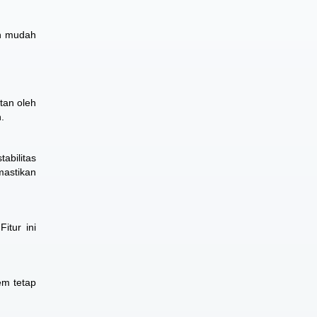
an mudah
tan oleh
.
abilitas
mastikan
itur ini
em tetap