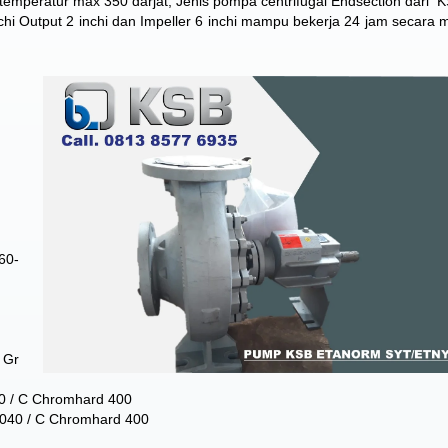
s temperatur max 350 darjat, Jenis pompa centrifugal Endsection dari 
nchi Output 2 inchi dan Impeller 6 inchi mampu bekerja 24 jam secara 
60-
 Gr
040 / C Chromhard 400
L1040 / C Chromhard 400