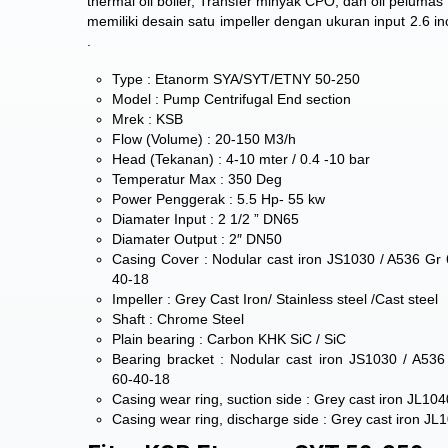
thermal oil boiler, Transfer minyak CPO, dan oli peluma
memiliki desain satu impeller dengan ukuran input 2.6 i
.
Type : Etanorm SYA/SYT/ETNY 50-250
Model : Pump Centrifugal End section
Mrek : KSB
Flow (Volume) : 20-150 M3/h
Head (Tekanan) : 4-10 mter / 0.4 -10 bar
Temperatur Max : 350 Deg
Power Penggerak : 5.5 Hp- 55 kw
Diamater Input : 2 1/2 ” DN65
Diamater Output : 2″ DN50
Casing Cover : Nodular cast iron JS1030 / A536 Gr 
40-18
Impeller : Grey Cast Iron/ Stainless steel /Cast steel
Shaft : Chrome Steel
Plain bearing : Carbon KHK SiC / SiC
Bearing bracket : Nodular cast iron JS1030 / A536
60-40-18
Casing wear ring, suction side : Grey cast iron JL1
Casing wear ring, discharge side : Grey cast iron J