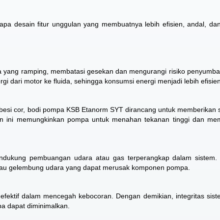
a desain fitur unggulan yang membuatnya lebih efisien, andal, d
a yang ramping, membatasi gesekan dan mengurangi risiko penyumba
rgi dari motor ke fluida, sehingga konsumsi energi menjadi lebih efisien
i besi cor, bodi pompa KSB Etanorm SYT dirancang untuk memberikan st
lan ini memungkinkan pompa untuk menahan tekanan tinggi dan me
dukung pembuangan udara atau gas terperangkap dalam sistem. F
 atau gelembung udara yang dapat merusak komponen pompa.
fektif dalam mencegah kebocoran. Dengan demikian, integritas sist
a dapat diminimalkan.