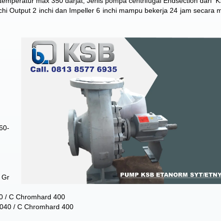
s temperatur max 350 darjat, Jenis pompa centrifugal Endsection dari 
nchi Output 2 inchi dan Impeller 6 inchi mampu bekerja 24 jam secara 
60-
 Gr
040 / C Chromhard 400
L1040 / C Chromhard 400