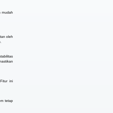
an mudah
tan oleh
.
abilitas
mastikan
itur ini
em tetap