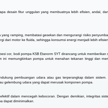
a desain fitur unggulan yang membuatnya lebih efisien, andal, d
a yang ramping, membatasi gesekan dan mengurangi risiko penyumba
rgi dari motor ke fluida, sehingga konsumsi energi menjadi lebih efisien
i besi cor, bodi pompa KSB Etanorm SYT dirancang untuk memberikan st
lan ini memungkinkan pompa untuk menahan tekanan tinggi dan me
dukung pembuangan udara atau gas terperangkap dalam sistem. F
 atau gelembung udara yang dapat merusak komponen pompa.
fektif dalam mencegah kebocoran. Dengan demikian, integritas sist
a dapat diminimalkan.