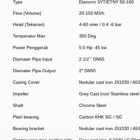
Type
Etanorm SYT/ETNY 50-160
Flow (Volume)
20-150 M3/h
Head (Tekanan)
4-60 mter / 0.4 -6 bar
Temperatur Max
350 Deg
Power Penggerak
5.5 Hp- 45 kw
Diamater Pipa Input
2 1/2 ” DN65
Diamater Pipa Output
2″ DN50
Casing Cover
Nodular cast iron JS1030 / A5
Impeller
Grey Cast Iron/ Stainless steel
Shaft
Chrome Steel
Plain bearing
Carbon KHK SiC / SiC
Bearing bracket
Nodular cast iron JS1030 / A5