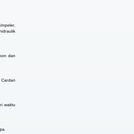
mpeler,
idraulik
rbon dan
g Cardan
ri waktu
pa.