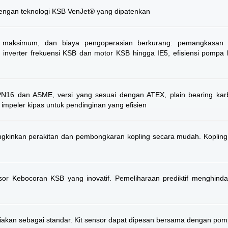
dengan teknologi KSB VenJet® yang dipatenkan
nsi maksimum, dan biaya pengoperasian berkurang: pemangkasan i
 inverter frekuensi KSB dan motor KSB hingga IE5, efisiensi pompa h
 PN16 dan ASME, versi yang sesuai dengan ATEX, plain bearing ka
impeler kipas untuk pendinginan yang efisien
gkinkan perakitan dan pembongkaran kopling secara mudah. Koplin
r Kebocoran KSB yang inovatif. Pemeliharaan prediktif menghinda
diakan sebagai standar. Kit sensor dapat dipesan bersama dengan pom