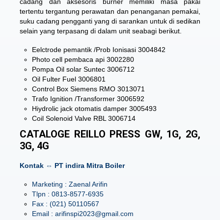
cadang dan aksesoris burner memiliki masa pakai
tertentu tergantung perawatan dan penanganan pemakai,
suku cadang pengganti yang di sarankan untuk di sedikan
selain yang terpasang di dalam unit seabagi berikut.
Eelctrode pemantik /Prob Ionisasi 3004842
Photo cell pembaca api 3002280
Pompa Oil solar Suntec 3006712
Oil Fulter Fuel 3006801
Control Box Siemens RMO 3013071
Trafo Ignition /Transformer 3006592
Hiydrolic jack otomatis damper 3005493
Coil Solenoid Valve RBL 3006714
CATALOGE REILLO PRESS GW, 1G, 2G,
3G, 4G
Kontak ⇔ PT indira Mitra Boiler
Marketing : Zaenal Arifin
Tlpn : 0813-8577-6935
Fax : (021) 50110567
Email : arifinspi2023@gmail.com