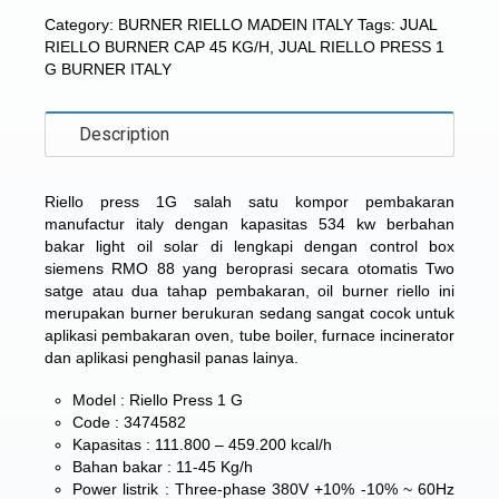
Category:
BURNER RIELLO MADEIN ITALY
Tags:
JUAL
RIELLO BURNER CAP 45 KG/H
,
JUAL RIELLO PRESS 1
G BURNER ITALY
Description
Riello press 1G salah satu kompor pembakaran
manufactur italy dengan kapasitas 534 kw berbahan
bakar light oil solar di lengkapi dengan control box
siemens RMO 88 yang beroprasi secara otomatis Two
satge atau dua tahap pembakaran, oil burner riello ini
merupakan burner berukuran sedang sangat cocok untuk
aplikasi pembakaran oven, tube boiler, furnace incinerator
dan aplikasi penghasil panas lainya.
Model : Riello Press 1 G
Code : 3474582
Kapasitas : 111.800 – 459.200 kcal/h
Bahan bakar : 11-45 Kg/h
Power listrik : Three-phase 380V +10% -10% ~ 60Hz