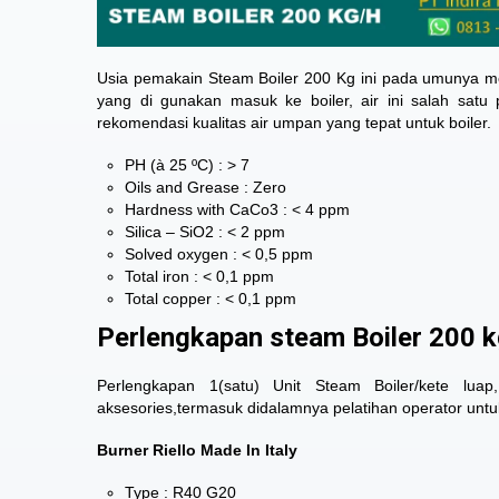
Usia pemakain Steam Boiler 200 Kg ini pada umunya me
yang di gunakan masuk ke boiler, air ini salah sat
rekomendasi kualitas air umpan yang tepat untuk boiler.
PH (à 25 ºC) : > 7
Oils and Grease : Zero
Hardness with CaCo3 : < 4 ppm
Silica – SiO2 : < 2 ppm
Solved oxygen : < 0,5 ppm
Total iron : < 0,1 ppm
Total copper : < 0,1 ppm
Perlengkapan steam Boiler 200 
Perlengkapan 1(satu) Unit Steam Boiler/kete lu
aksesories,termasuk didalamnya pelatihan operator untu
Burner Riello Made In Italy
Type :
R40 G20