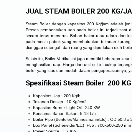
JUAL STEAM BOILER 200 KG/J
Steam Boiler dengan kapasitas 200 Kg/jam adalah jenis
Proses pembentukan uap pada boiler ini terjadi saat 
secara terus menerus. Bahan bakar atau udara dari luar
pada mesin pabrik yang membutuhkan tekanan kurang da
dianggap setengah dari ruang yang diperlukan oleh boiler
Selain itu, Boiler Vertikal ini juga memiliki beberapa 
menghasilkan uap. Harga dari unit set ini cukup terjang
boiler yang luas dan mudah dalam pengoperasiannya, ya
Spesifikasi Steam Boiler 200 KG 
Kapasitas Uap : 200 Kg/h
Tekanan Design : 10 Kg/cm2
Kapasitas Burner Light Oil : 240 KW
Konsumsi Bahan Bakar : 5-18 L/h
Boiler Pipe (Benteler/Mannesmann/Etc) : OD 50,8 x
Box Panel (Scheneider/Etc) IP55 : 700x500x250 mm
Power Source : 1,7 KW