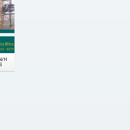
N/H
S