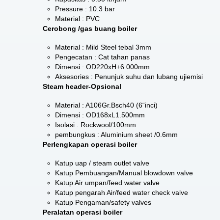
Pressure : 10.3 bar
Material : PVC
Cerobong /gas buang boiler
Material : Mild Steel tebal 3mm
Pengecatan : Cat tahan panas
Dimensi : OD220xH±6.000mm
Aksesories : Penunjuk suhu dan lubang ujiemisi
Steam header-Opsional
Material : A106Gr.Bsch40 (6“inci)
Dimensi : OD168xL1.500mm
Isolasi : Rockwool/100mm
pembungkus : Aluminium sheet /0.6mm
Perlengkapan operasi boiler
Katup uap / steam outlet valve
Katup Pembuangan/Manual blowdown valve
Katup Air umpan/feed water valve
Katup pengarah Air/feed water check valve
Katup Pengaman/safety valves
Peralatan operasi boiler