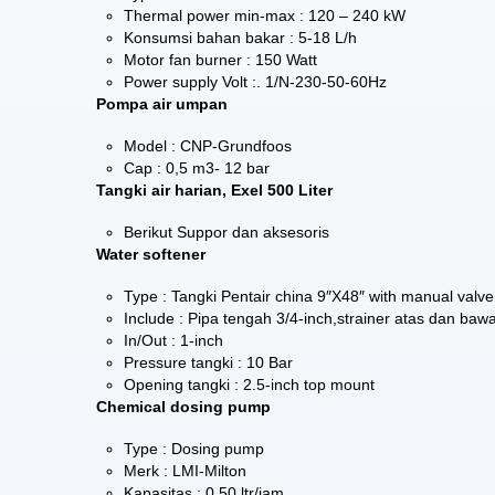
Thermal power min-max : 120 – 240 kW
Konsumsi bahan bakar : 5-18 L/h
Motor fan burner : 150 Watt
Power supply Volt :. 1/N-230-50-60Hz
Pompa air umpan
Model : CNP-Grundfoos
Cap : 0,5 m3- 12 bar
Tangki air harian, Exel 500 Liter
Berikut Suppor dan aksesoris
Water softener
Type : Tangki Pentair china 9″X48″ with manual valve
Include : Pipa tengah 3/4-inch,strainer atas dan baw
In/Out : 1-inch
Pressure tangki : 10 Bar
Opening tangki : 2.5-inch top mount
Chemical dosing pump
Type : Dosing pump
Merk : LMI-Milton
Kapasitas : 0.50 ltr/jam