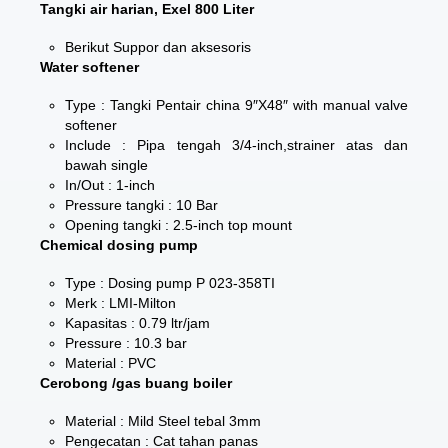
Tangki air harian, Exel 800 Liter
Berikut Suppor dan aksesoris
Water softener
Type : Tangki Pentair china 9″X48″ with manual valve
softener
Include : Pipa tengah 3/4-inch,strainer atas dan
bawah single
In/Out : 1-inch
Pressure tangki : 10 Bar
Opening tangki : 2.5-inch top mount
Chemical dosing pump
Type : Dosing pump P 023-358TI
Merk : LMI-Milton
Kapasitas : 0.79 ltr/jam
Pressure : 10.3 bar
Material : PVC
Cerobong /gas buang boiler
Material : Mild Steel tebal 3mm
Pengecatan : Cat tahan panas