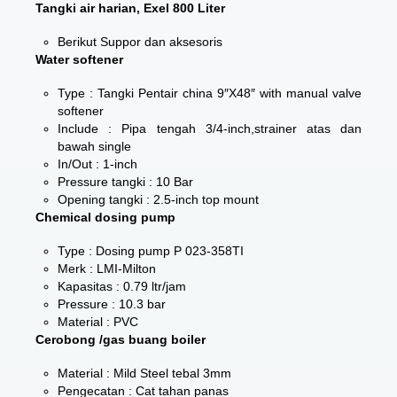
Tangki air harian, Exel 800 Liter
Berikut Suppor dan aksesoris
Water softener
Type : Tangki Pentair china 9″X48″ with manual valve
softener
Include : Pipa tengah 3/4-inch,strainer atas dan
bawah single
In/Out : 1-inch
Pressure tangki : 10 Bar
Opening tangki : 2.5-inch top mount
Chemical dosing pump
Type : Dosing pump P 023-358TI
Merk : LMI-Milton
Kapasitas : 0.79 ltr/jam
Pressure : 10.3 bar
Material : PVC
Cerobong /gas buang boiler
Material : Mild Steel tebal 3mm
Pengecatan : Cat tahan panas