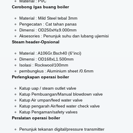
Material : PVC
Cerobong /gas buang boiler
Material : Mild Steel tebal 3mm
Pengecatan : Cat tahan panas
Dimensi : OD250xH±9.000mm
Aksesories : Penunjuk suhu dan lubang ujiemisi
Steam header-Opsional
Material : A106Gr.Bsch40 (6“inci)
Dimensi : OD168xL1.500mm
Isolasi : Rockwool/100mm
pembungkus : Aluminium sheet /0.6mm
Perlengkapan operasi boiler
Katup uap / steam outlet valve
Katup Pembuangan/Manual blowdown valve
Katup Air umpan/feed water valve
Katup pengarah Air/feed water check valve
Katup Pengaman/safety valves
Peralatan operasi boiler
Penunjuk tekanan digital/pressure transmitter