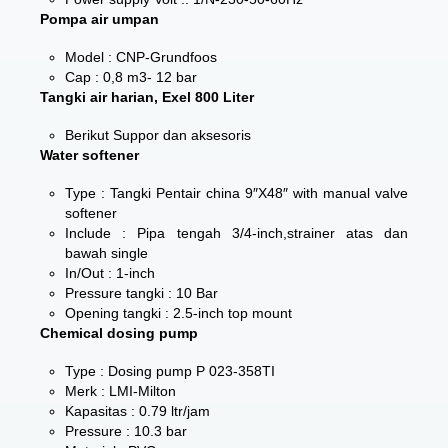
Pompa air umpan
Model : CNP-Grundfoos
Cap : 0,8 m3- 12 bar
Tangki air harian, Exel 800 Liter
Berikut Suppor dan aksesoris
Water softener
Type : Tangki Pentair china 9″X48″ with manual valve
softener
Include : Pipa tengah 3/4-inch,strainer atas dan
bawah single
In/Out : 1-inch
Pressure tangki : 10 Bar
Opening tangki : 2.5-inch top mount
Chemical dosing pump
Type : Dosing pump P 023-358TI
Merk : LMI-Milton
Kapasitas : 0.79 ltr/jam
Pressure : 10.3 bar