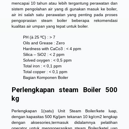
mencapai 10 tahun atau lebih tergantung perawatan dan
sistem pengolahan air yang di gunakan masuk ke boiler,
air ini salah satu perawatan yang penting pada proses
pengoprasian steam boiler beberapa rekomendasi
kualitas air umpan yang tepat untuk boiler.
PH (à 25 ºC) : > 7
Oils and Grease : Zero
Hardness with CaCo3 : < 4 ppm
Silica – SiO2 : < 2 ppm
Solved oxygen : < 0,5 ppm
Total iron : < 0,1 ppm
Total copper : < 0,1 ppm
Bagian Komponen Boiler
Perlengkapan steam Boiler 500
kg
Perlengkapan 1(satu) Unit Steam Boiler/kete luap,
dengan kapasitas 500 Kg/jam tekanan 10 kg/cm2 lengkap
dengan aksesories,termasuk didalamnya pelatihan
operator untuk mengoperasikan steam Boiler/ketel uap