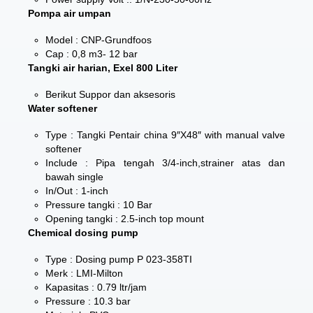
Pompa air umpan
Model : CNP-Grundfoos
Cap : 0,8 m3- 12 bar
Tangki air harian, Exel 800 Liter
Berikut Suppor dan aksesoris
Water softener
Type : Tangki Pentair china 9″X48″ with manual valve
softener
Include : Pipa tengah 3/4-inch,strainer atas dan
bawah single
In/Out : 1-inch
Pressure tangki : 10 Bar
Opening tangki : 2.5-inch top mount
Chemical dosing pump
Type : Dosing pump P 023-358TI
Merk : LMI-Milton
Kapasitas : 0.79 ltr/jam
Pressure : 10.3 bar