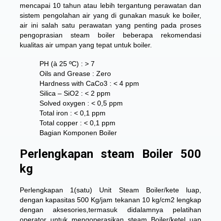
mencapai 10 tahun atau lebih tergantung perawatan dan
sistem pengolahan air yang di gunakan masuk ke boiler,
air ini salah satu perawatan yang penting pada proses
pengoprasian steam boiler beberapa rekomendasi
kualitas air umpan yang tepat untuk boiler.
PH (à 25 ºC) : > 7
Oils and Grease : Zero
Hardness with CaCo3 : < 4 ppm
Silica – SiO2 : < 2 ppm
Solved oxygen : < 0,5 ppm
Total iron : < 0,1 ppm
Total copper : < 0,1 ppm
Bagian Komponen Boiler
Perlengkapan steam Boiler 500
kg
Perlengkapan 1(satu) Unit Steam Boiler/kete luap,
dengan kapasitas 500 Kg/jam tekanan 10 kg/cm2 lengkap
dengan aksesories,termasuk didalamnya pelatihan
operator untuk mengoperasikan steam Boiler/ketel uap