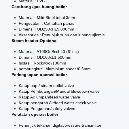
Material : PVC
Cerobong /gas buang boiler
Material : Mild Steel tebal 3mm
Pengecatan : Cat tahan panas
Dimensi : OD250xH±9.000mm
Aksesories : Penunjuk suhu dan lubang ujiemisi
Steam header-Opsional
Material : A106Gr.Bsch40 (6“inci)
Dimensi : OD168xL1.500mm
Isolasi : Rockwool/100mm
pembungkus : Aluminium sheet /0.6mm
Perlengkapan operasi boiler
Katup uap / steam outlet valve
Katup Pembuangan/Manual blowdown valve
Katup Air umpan/feed water valve
Katup pengarah Air/feed water check valve
Katup Pengaman/safety valves
Peralatan operasi boiler
Penunjuk tekanan digital/pressure transmitter