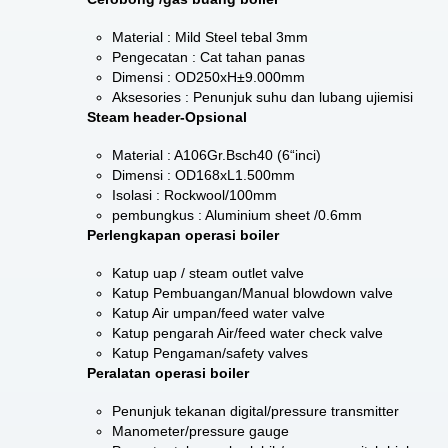
Material : Mild Steel tebal 3mm
Pengecatan : Cat tahan panas
Dimensi : OD250xH±9.000mm
Aksesories : Penunjuk suhu dan lubang ujiemisi
Steam header-Opsional
Material : A106Gr.Bsch40 (6“inci)
Dimensi : OD168xL1.500mm
Isolasi : Rockwool/100mm
pembungkus : Aluminium sheet /0.6mm
Perlengkapan operasi boiler
Katup uap / steam outlet valve
Katup Pembuangan/Manual blowdown valve
Katup Air umpan/feed water valve
Katup pengarah Air/feed water check valve
Katup Pengaman/safety valves
Peralatan operasi boiler
Penunjuk tekanan digital/pressure transmitter
Manometer/pressure gauge