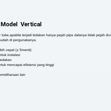
 Model Vertical
tube,apabila terjadi ledakan hanya pejah pipa dalanya tidak pejah dr
mudah di pergunakanya.
bih cepat (± 5menit)
uk instalasi
ledakan
uk mencapai efisiensi yang tinggi
meliharaan lain