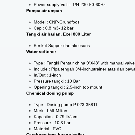
Power supply Volt :. 1/N-230-50-60Hz
Pompa air umpan
Model : CNP-Grundfoos
Cap : 0,8 m3- 12 bar
Tangki air harian, Exel 800 Liter
Berikut Suppor dan aksesoris
Water softener
Type : Tangki Pentair china 9″X48″ with manual valve
Include : Pipa tengah 3/4-inch,strainer atas dan baw
In/Out : 1-inch
Pressure tangki : 10 Bar
Opening tangki : 2.5-inch top mount
Chemical dosing pump
Type : Dosing pump P 023-358TI
Merk : LMI-Milton
Kapasitas : 0.79 ltr/jam
Pressure : 10.3 bar
Material : PVC
Cerobong /gas buang boiler