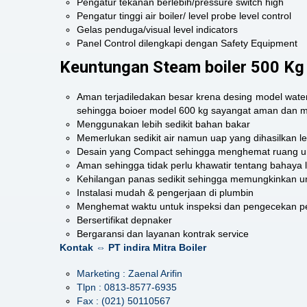
Pengatur tekanan berlebih/pressure switch high
Pengatur tinggi air boiler/ level probe level control
Gelas penduga/visual level indicators
Panel Control dilengkapi dengan Safety Equipment
Keuntungan Steam boiler 500 Kg
Aman terjadiledakan besar krena desing model water 
sehingga boioer model 600 kg sayangat aman dan 
Menggunakan lebih sedikit bahan bakar
Memerlukan sedikit air namun uap yang dihasilkan le
Desain yang Compact sehingga menghemat ruang unt
Aman sehingga tidak perlu khawatir tentang bahaya 
Kehilangan panas sedikit sehingga memungkinkan unt
Instalasi mudah & pengerjaan di plumbin
Menghemat waktu untuk inspeksi dan pengecekan pe
Bersertifikat depnaker
Bergaransi dan layanan kontrak service
Kontak ⇔ PT indira Mitra Boiler
Marketing : Zaenal Arifin
Tlpn : 0813-8577-6935
Fax : (021) 50110567