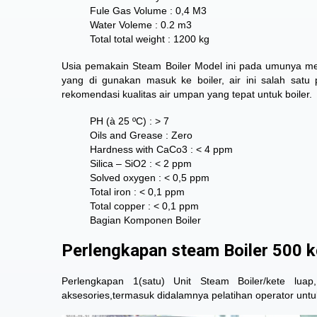
Fule Gas Volume : 0,4 M3
Water Voleme : 0.2 m3
Total total weight : 1200 kg
Usia pemakain Steam Boiler Model ini pada umunya men
yang di gunakan masuk ke boiler, air ini salah sat
rekomendasi kualitas air umpan yang tepat untuk boiler.
PH (à 25 ºC) : > 7
Oils and Grease : Zero
Hardness with CaCo3 : < 4 ppm
Silica – SiO2 : < 2 ppm
Solved oxygen : < 0,5 ppm
Total iron : < 0,1 ppm
Total copper : < 0,1 ppm
Bagian Komponen Boiler
Perlengkapan steam Boiler 500 
Perlengkapan 1(satu) Unit Steam Boiler/kete lu
aksesories,termasuk didalamnya pelatihan operator untu