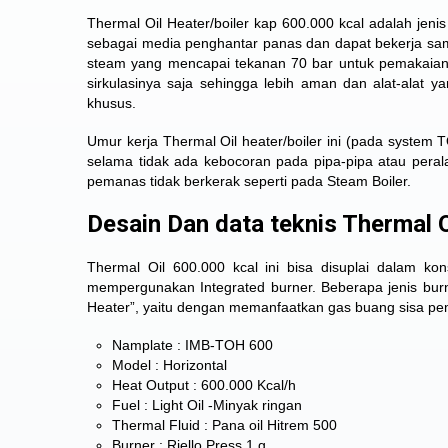
Thermal Oil Heater/boiler kap 600.000 kcal adalah jen
sebagai media penghantar panas dan dapat bekerja samp
steam yang mencapai tekanan 70 bar untuk pemakaian
sirkulasinya saja sehingga lebih aman dan alat-alat
khusus.
Umur kerja Thermal Oil heater/boiler ini (pada system
selama tidak ada kebocoran pada pipa-pipa atau pera
pemanas tidak berkerak seperti pada Steam Boiler.
Desain Dan data teknis Thermal O
Thermal Oil 600.000 kcal
ini bisa disuplai dalam kon
mempergunakan Integrated burner. Beberapa jenis bu
Heater”, yaitu dengan memanfaatkan gas buang sisa pe
Namplate : IMB-TOH 600
Model : Horizontal
Heat Output : 600.000 Kcal/h
Fuel : Light Oil -Minyak ringan
Thermal Fluid : Pana oil Hitrem 500
Burner : Riello Press 1 g