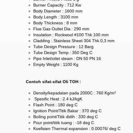
Burner Capacity : 712 Kw
Body Diameter : 1600 mm
Body Length : 3100 mm
Body Thickness : 8 mm
Flue Gas Outlet Dia : 290 mm
Insulation : Rockwool #100 Thk 100 mm
Cladding : Stainless Sheet 304 Thk 0,3 mm
Tube Design Pressure : 12 Barg
Tube Design Temp : 350 Deg C
Pipe Inlet/otlet steam : DN 50 PN 16
Empty Weight : 1100 Kg
Contoh sifat-sifat Oli TOH :
Density/kepadatan pada 2000C : 760 Kg/m³
Spesific Heat : 2.4 kJ/kgK
Flash Point : 180 deg C
Ignition Point/Titik Bakar : 370 deg C
Boiling point/Titik didih : 330 deg C
Pour point/titik tuang : -18 deg C
Koefisien Thermal expansion : 0.00076/ deg C