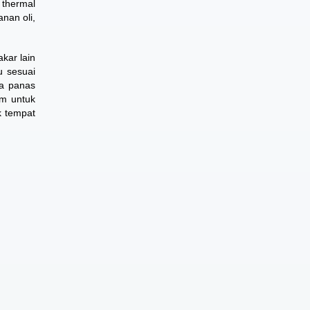
 thermal
nan oli,
kar lain
u sesuai
la panas
em untuk
k tempat