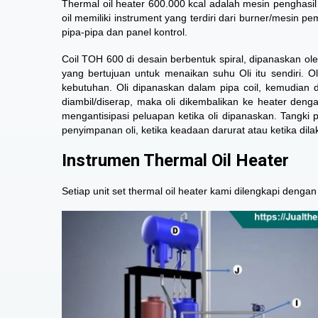
Thermal oil heater 600.000 kcal adalah mesin penghas
oil memiliki instrument yang terdiri dari burner/mesin p
pipa-pipa dan panel kontrol.
Coil TOH 600 di desain berbentuk spiral, dipanaskan oleh
yang bertujuan untuk menaikan suhu Oli itu sendiri. O
kebutuhan. Oli dipanaskan dalam pipa coil, kemudian 
diambil/diserap, maka oli dikembalikan ke heater den
mengantisipasi peluapan ketika oli dipanaskan. Tangki 
penyimpanan oli, ketika keadaan darurat atau ketika dil
Instrumen Thermal Oil Heater
Setiap unit set thermal oil heater kami dilengkapi denga