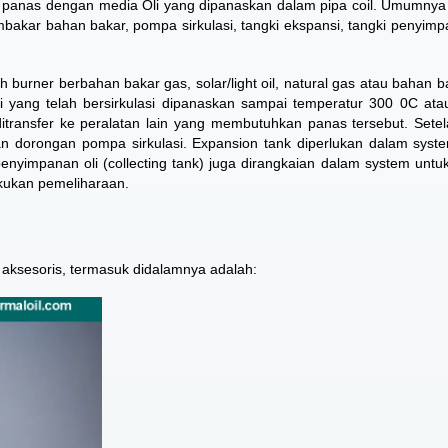
il panas dengan media Oli yang dipanaskan dalam pipa coil. Umumnya
embakar bahan bakar, pompa sirkulasi, tangki ekspansi, tangki penyimpa
 burner berbahan bakar gas, solar/light oil, natural gas atau bahan ba
li yang telah bersirkulasi dipanaskan sampai temperatur 300 0C ata
ditransfer ke peralatan lain yang membutuhkan panas tersebut. Sete
gan dorongan pompa sirkulasi. Expansion tank diperlukan dalam syst
penyimpanan oli (collecting tank) juga dirangkaian dalam system untu
akukan pemeliharaan.
n aksesoris, termasuk didalamnya adalah: