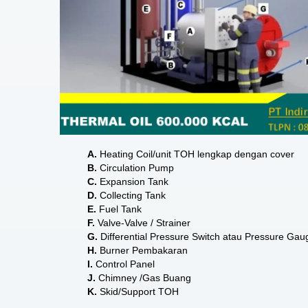
A.
Heating Coil/unit TOH lengkap dengan cover
B.
Circulation Pump
C.
Expansion Tank
D.
Collecting Tank
E.
Fuel Tank
F.
Valve-Valve / Strainer
G.
Differential Pressure Switch atau Pressure Gau
H.
Burner Pembakaran
I.
Control Panel
J.
Chimney /Gas Buang
K.
Skid/Support TOH