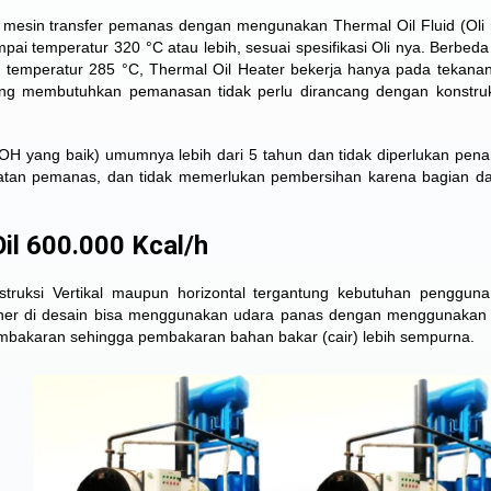
is mesin transfer pemanas dengan mengunakan Thermal Oil Fluid (Oli 
ai temperatur 320 °C atau lebih, sesuai spesifikasi Oli nya. Berbed
 temperatur 285 °C, Thermal Oil Heater bekerja hanya pada tekan
 yang membutuhkan pemanasan tidak perlu dirancang dengan konstru
 TOH yang baik) umumnya lebih dari 5 tahun dan tidak diperlukan pe
latan pemanas, dan tidak memerlukan pembersihan karena bagian da
il 600.000 Kcal/h
struksi Vertikal maupun horizontal tergantung kebutuhan penggun
rner di desain bisa menggunakan udara panas dengan menggunakan 
mbakaran sehingga pembakaran bahan bakar (cair) lebih sempurna.