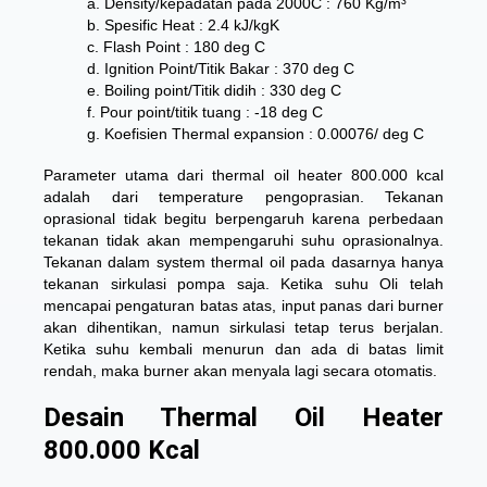
a. Density/kepadatan pada 2000C : 760 Kg/m³
b. Spesific Heat : 2.4 kJ/kgK
c. Flash Point : 180 deg C
d. Ignition Point/Titik Bakar : 370 deg C
e. Boiling point/Titik didih : 330 deg C
f. Pour point/titik tuang : -18 deg C
g. Koefisien Thermal expansion : 0.00076/ deg C
Parameter utama dari
thermal oil heater 800.000 kcal
adalah dari temperature pengoprasian. Tekanan
oprasional tidak begitu berpengaruh karena perbedaan
tekanan tidak akan mempengaruhi suhu oprasionalnya.
Tekanan dalam system thermal oil pada dasarnya hanya
tekanan sirkulasi pompa saja. Ketika suhu Oli telah
mencapai pengaturan batas atas, input panas dari burner
akan dihentikan, namun sirkulasi tetap terus berjalan.
Ketika suhu kembali menurun dan ada di batas limit
rendah, maka burner akan menyala lagi secara otomatis.
Desain Thermal Oil Heater
800.000 Kcal