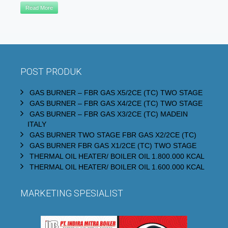
Read More
POST PRODUK
GAS BURNER – FBR GAS X5/2CE (TC) TWO STAGE
GAS BURNER – FBR GAS X4/2CE (TC) TWO STAGE
GAS BURNER – FBR GAS X3/2CE (TC) MADEIN
ITALY
GAS BURNER TWO STAGE FBR GAS X2/2CE (TC)
GAS BURNER FBR GAS X1/2CE (TC) TWO STAGE
THERMAL OIL HEATER/ BOILER OIL 1.800.000 KCAL
THERMAL OIL HEATER/ BOILER OIL 1.600.000 KCAL
MARKETING SPESIALIST