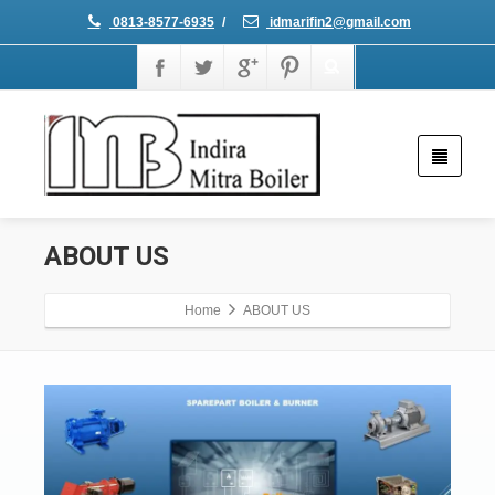
0813-8577-6935
/
idmarifin2@gmail.com
ABOUT US
Home
ABOUT US