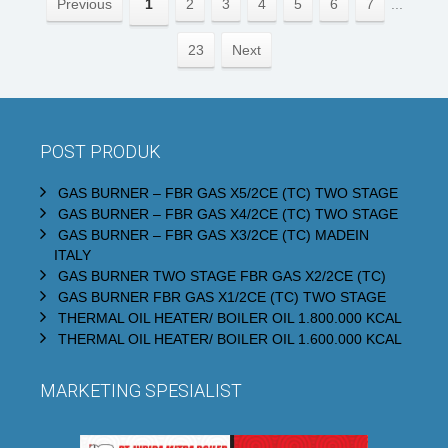
Previous
1
2
3
4
5
6
7
...
23
Next
POST PRODUK
GAS BURNER – FBR GAS X5/2CE (TC) TWO STAGE
GAS BURNER – FBR GAS X4/2CE (TC) TWO STAGE
GAS BURNER – FBR GAS X3/2CE (TC) MADEIN
ITALY
GAS BURNER TWO STAGE FBR GAS X2/2CE (TC)
GAS BURNER FBR GAS X1/2CE (TC) TWO STAGE
THERMAL OIL HEATER/ BOILER OIL 1.800.000 KCAL
THERMAL OIL HEATER/ BOILER OIL 1.600.000 KCAL
MARKETING SPESIALIST