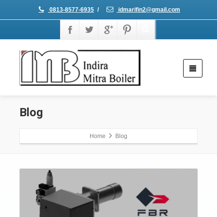
0813-8577-6935
/
idmarifin2@gmail.com
Blog
Home
Blog