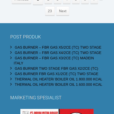
23
Next
POST PRODUK
GAS BURNER – FBR GAS X5/2CE (TC) TWO STAGE
GAS BURNER – FBR GAS X4/2CE (TC) TWO STAGE
GAS BURNER – FBR GAS X3/2CE (TC) MADEIN
ITALY
GAS BURNER TWO STAGE FBR GAS X2/2CE (TC)
GAS BURNER FBR GAS X1/2CE (TC) TWO STAGE
THERMAL OIL HEATER/ BOILER OIL 1.800.000 KCAL
THERMAL OIL HEATER/ BOILER OIL 1.600.000 KCAL
MARKETING SPESIALIST