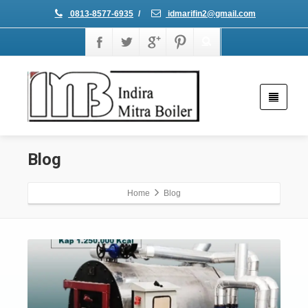
0813-8577-6935
/
idmarifin2@gmail.com
Blog
Home
Blog