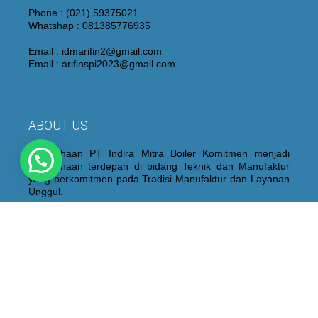
Phone : (021) 59375021
Whatshap : 081385776935
Email : idmarifin2@gmail.com
Email : arifinspi2023@gmail.com
ABOUT US
Perusahaan PT Indira Mitra Boiler Komitmen menjadi
Perusahaan terdepan di bidang Teknik dan Manufaktur
yang berkomitmen pada Tradisi Manufaktur dan Layanan
Unggul.
Kami juga membangun dan mempertahankan personel
yang berpengalaman dan berkualitas yang didukung oleh
peralatan “State of the Art”, proses fabrikasi dan sistem
kontrol kualitas yang ketat