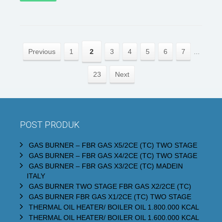
Previous
1
2
3
4
5
6
7
...
23
Next
POST PRODUK
GAS BURNER – FBR GAS X5/2CE (TC) TWO STAGE
GAS BURNER – FBR GAS X4/2CE (TC) TWO STAGE
GAS BURNER – FBR GAS X3/2CE (TC) MADEIN
ITALY
GAS BURNER TWO STAGE FBR GAS X2/2CE (TC)
GAS BURNER FBR GAS X1/2CE (TC) TWO STAGE
THERMAL OIL HEATER/ BOILER OIL 1.800.000 KCAL
THERMAL OIL HEATER/ BOILER OIL 1.600.000 KCAL