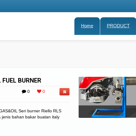
Home
PRODUCT
L FUEL BURNER
0
0
S&OIL Seri burner Riello RLS
jenis bahan bakar buatan italy