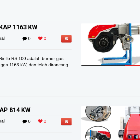
 KAP 1163 KW
ual
0
0
ello RS 100 adalah burner gas
ga 1163 kW, dan telah dirancang
KAP 814 KW
ual
0
0