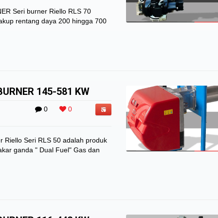
 Seri burner Riello RLS 70
cakup rentang daya 200 hingga 700
 BURNER 145-581 KW
0
0
r Riello Seri RLS 50 adalah produk
kar ganda " Dual Fuel" Gas dan