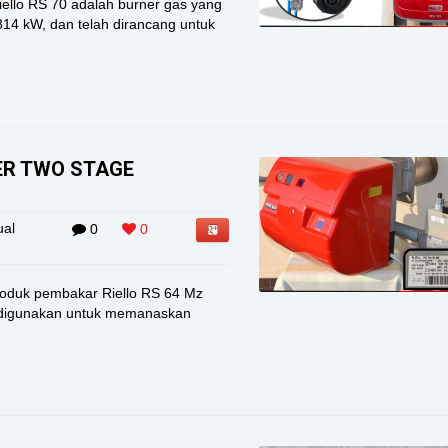
lo RS ​​70 adalah burner gas yang
4 kW, dan telah dirancang untuk
ER TWO STAGE
ual
0
0
duk pembakar Riello RS 64 Mz
 digunakan untuk memanaskan