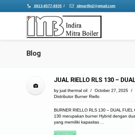
0813-8577-6935
/
idmarifin2@gmail.com
Blog
JUAL RIELLO RLS 130 – DUA
by
jual thermal oil
/
October 27, 2025
/
Distributor Burner Riello
BURNER RIELLO RLS 130 – DUAL FUEL GA
130 merupakan burner Hybrid dengan dua 
yang memiliki kapasitas ...
Read More