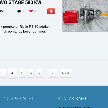
TWO STAGE 580 KW
ual
0
0
pembakar Riello RS 50 adalah
untuk pemanas boiler dan mesin
3
4
5
6
7
...
23
Next
ING SPESIALIST
KONTAK KAMI