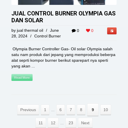
JUAL CONTROL BURNER OLYMPIA GAS
DAN SOLAR
by
jual thermal oil
/
June
0
0
28, 2024
/
Control Burner
Olympia Burner Controller Gas- Oil solar Olympia salah
satu nam produk dari jepang yang memproduksi beberpa
alat seprti kompor burner berikut sparepart nya sperti
yang akan ...
Read More
Previous
1
...
6
7
8
9
10
11
12
...
23
Next