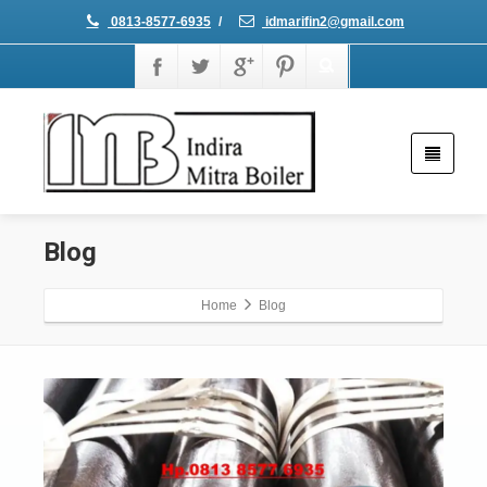
0813-8577-6935
/
idmarifin2@gmail.com
Blog
Home
Blog