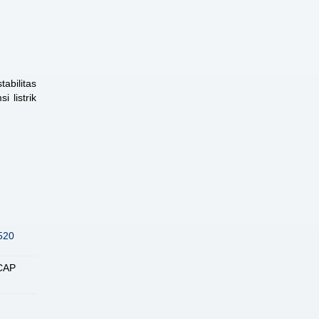
abilitas
 listrik
520
CAP