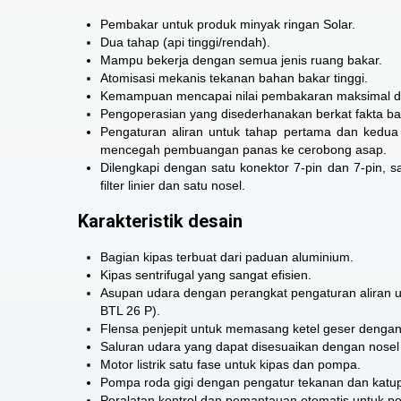
Pembakar untuk produk minyak ringan Solar.
Dua tahap (api tinggi/rendah).
Mampu bekerja dengan semua jenis ruang bakar.
Atomisasi mekanis tekanan bahan bakar tinggi.
Kemampuan mencapai nilai pembakaran maksimal de
Pengoperasian yang disederhanakan berkat fakta ba
Pengaturan aliran untuk tahap pertama dan kedua
mencegah pembuangan panas ke cerobong asap.
Dilengkapi dengan satu konektor 7-pin dan 7-pin, sat
filter linier dan satu nosel.
Karakteristik desain
Bagian kipas terbuat dari paduan aluminium.
Kipas sentrifugal yang sangat efisien.
Asupan udara dengan perangkat pengaturan aliran 
BTL 26 P).
Flensa penjepit untuk memasang ketel geser dengan 
Saluran udara yang dapat disesuaikan dengan nosel d
Motor listrik satu fase untuk kipas dan pompa.
Pompa roda gigi dengan pengatur tekanan dan katu
Peralatan kontrol dan pemantauan otomatis untuk p