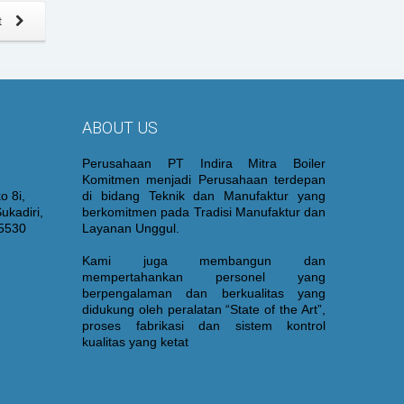
t
ABOUT US
Perusahaan PT Indira Mitra Boiler
Komitmen menjadi Perusahaan terdepan
o 8i,
di bidang Teknik dan Manufaktur yang
ukadiri,
berkomitmen pada Tradisi Manufaktur dan
15530
Layanan Unggul.
Kami juga membangun dan
mempertahankan personel yang
berpengalaman dan berkualitas yang
didukung oleh peralatan “State of the Art”,
proses fabrikasi dan sistem kontrol
kualitas yang ketat