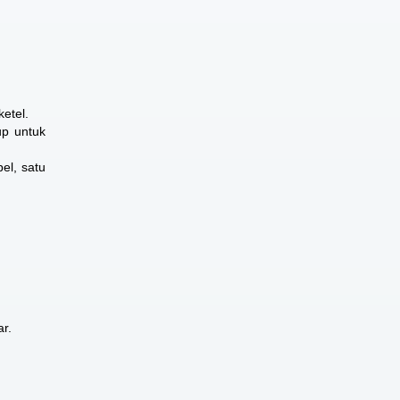
etel.
up untuk
el, satu
r.