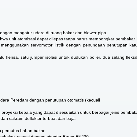
ngan mengatur udara di ruang bakar dan blower pipa.
hwa unit atomisasi dapat dilepas tanpa harus membongkar pembakar k
 menggunakan servomotor listrik dengan penundaan penutupan kat
u flensa, satu jumper isolasi untuk dudukan boiler, dua selang fleksib
udara Peredam dengan penutupan otomatis (kecuali
proyeksi kepala yang dapat disesuaikan untuk berbagai jenis pembaka
an cakram deflektor terbuat dari baja.
p pemutus bahan bakar.
embakar, sesuai dengan standar Eropa EN230.