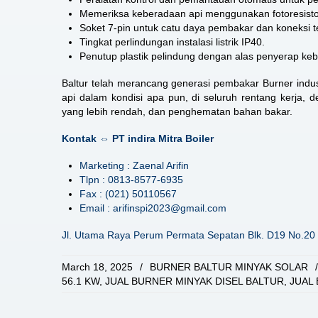
Memeriksa keberadaan api menggunakan fotoresisto
Soket 7-pin untuk catu daya pembakar dan koneksi te
Tingkat perlindungan instalasi listrik IP40.
Penutup plastik pelindung dengan alas penyerap keb
Baltur telah merancang generasi pembakar Burner indus
api dalam kondisi apa pun, di seluruh rentang kerja,
yang lebih rendah, dan penghematan bahan bakar.
Kontak ⇔ PT indira Mitra Boiler
Marketing : Zaenal Arifin
Tlpn : 0813-8577-6935
Fax : (021) 50110567
Email : arifinspi2023@gmail.com
Jl. Utama Raya Perum Permata Sepatan Blk. D19 No.20 
March 18, 2025
/
BURNER BALTUR MINYAK SOLAR
/
56.1 KW
,
JUAL BURNER MINYAK DISEL BALTUR
,
JUAL