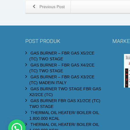
Previous Post
POST PRODUK
MARKET
GAS BURNER – FBR GAS X5/2CE
(TC) TWO STAGE
GAS BURNER – FBR GAS X4/2CE
(TC) TWO STAGE
GAS BURNER – FBR GAS X3/2CE
(TC) MADEIN ITALY
GAS BURNER TWO STAGE FBR GAS
X2/2CE (TC)
GAS BURNER FBR GAS X1/2CE (TC)
TWO STAGE
THERMAL OIL HEATER/ BOILER OIL
1.800.000 KCAL
THERMAL OIL HEATER/ BOILER OIL