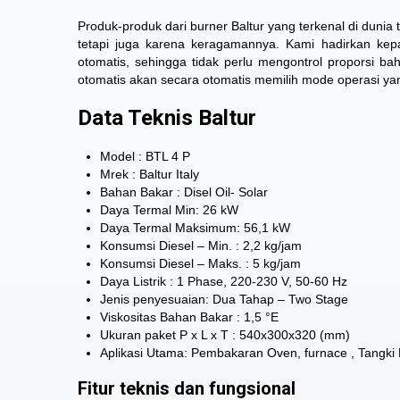
Produk-produk dari burner Baltur
yang terkenal di dunia 
tetapi juga karena keragamannya. Kami hadirkan kep
otomatis, sehingga tidak perlu mengontrol proporsi b
otomatis akan secara otomatis memilih mode operasi yan
Data Teknis Baltur
Model : BTL 4 P
Mrek : Baltur Italy
Bahan Bakar : Disel Oil- Solar
Daya Termal Min: 26 kW
Daya Termal Maksimum: 56,1 kW
Konsumsi Diesel – Min. : 2,2 kg/jam
Konsumsi Diesel – Maks. : 5 kg/jam
Daya Listrik : 1 Phase, 220-230 V, 50-60 Hz
Jenis penyesuaian: Dua Tahap – Two Stage
Viskositas Bahan Bakar : 1,5 °E
Ukuran paket P x L x T : 540x300x320 (mm)
Aplikasi Utama: Pembakaran Oven, furnace , Tangki
Fitur teknis dan fungsional