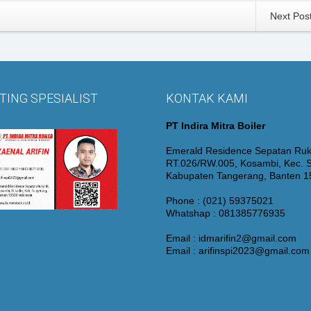
Next Pos
ING SPESIALIST
KONTAK KAMI
PT Indira Mitra Boiler
Emerald Residence Sepatan Ruk
RT.026/RW.005, Kosambi, Kec. S
Kabupaten Tangerang, Banten 
Phone : (021) 59375021
Whatshap : 081385776935
Email : idmarifin2@gmail.com
Email : arifinspi2023@gmail.com