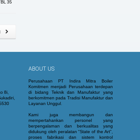
BL 35
t
ABOUT US
Perusahaan PT Indira Mitra Boiler
Komitmen menjadi Perusahaan terdepan
o 8i,
di bidang Teknik dan Manufaktur yang
ukadiri,
berkomitmen pada Tradisi Manufaktur dan
15530
Layanan Unggul.
Kami juga membangun dan
mempertahankan personel yang
berpengalaman dan berkualitas yang
didukung oleh peralatan “State of the Art”,
proses fabrikasi dan sistem kontrol