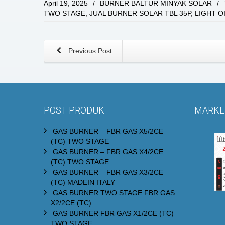
April 19, 2025
/
BURNER BALTUR MINYAK SOLAR
/
TWO STAGE
,
JUAL BURNER SOLAR TBL 35P
,
LIGHT O
Previous Post
POST PRODUK
MARKET
GAS BURNER – FBR GAS X5/2CE
(TC) TWO STAGE
GAS BURNER – FBR GAS X4/2CE
(TC) TWO STAGE
GAS BURNER – FBR GAS X3/2CE
(TC) MADEIN ITALY
GAS BURNER TWO STAGE FBR GAS
X2/2CE (TC)
GAS BURNER FBR GAS X1/2CE (TC)
TWO STAGE