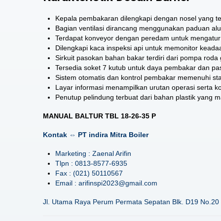
Kepala pembakaran dilengkapi dengan nosel yang ter
Bagian ventilasi dirancang menggunakan paduan alu
Terdapat konveyor dengan peredam untuk mengatur 
Dilengkapi kaca inspeksi api untuk memonitor kead
Sirkuit pasokan bahan bakar terdiri dari pompa roda
Tersedia soket 7 kutub untuk daya pembakar dan pas
Sistem otomatis dan kontrol pembakar memenuhi st
Layar informasi menampilkan urutan operasi serta ko
Penutup pelindung terbuat dari bahan plastik yang
MANUAL BALTUR TBL 18-26-35 P
Kontak ⇔ PT indira Mitra Boiler
Marketing : Zaenal Arifin
Tlpn : 0813-8577-6935
Fax : (021) 50110567
Email : arifinspi2023@gmail.com
Jl. Utama Raya Perum Permata Sepatan Blk. D19 No.20 