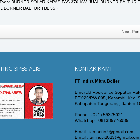
Tags:
BURNER SOLAR KAPASITAS 370 KW
,
JUAL BURNER BALTUR T
IL BURNER BALTUR TBL 35 P
Next Pos
ING SPESIALIST
KONTAK KAMI
PT Indira Mitra Boiler
Emerald Residence Sepatan Ruk
RT.026/RW.005, Kosambi, Kec. S
Kabupaten Tangerang, Banten 
Phone : (021) 59375021
Whatshap : 081385776935
Email : idmarifin2@gmail.com
Email : arifinspi2023@gmail.com