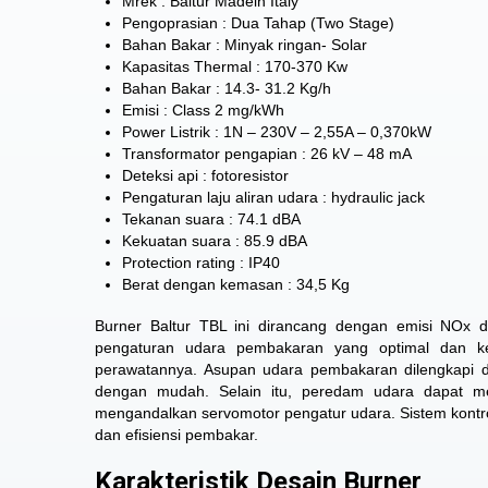
Mrek : Baltur Madein Italy
Pengoprasian : Dua Tahap (Two Stage)
Bahan Bakar : Minyak ringan- Solar
Kapasitas Thermal : 170-370 Kw
Bahan Bakar : 14.3- 31.2 Kg/h
Emisi : Class 2 mg/kWh
Power Listrik : 1N – 230V – 2,55A – 0,370kW
Transformator pengapian : 26 kV – 48 mA
Deteksi api : fotoresistor
Pengaturan laju aliran udara : hydraulic jack
Tekanan suara : 74.1 dBA
Kekuatan suara : 85.9 dBA
Protection rating : IP40
Berat dengan kemasan : 34,5 Kg
Burner Baltur TBL
ini dirancang dengan emisi NOx 
pengaturan udara pembakaran yang optimal dan ke
perawatannya. Asupan udara pembakaran dilengkapi d
dengan mudah. Selain itu, peredam udara dapat m
mengandalkan servomotor pengatur udara. Sistem kontr
dan efisiensi pembakar.
Karakteristik Desain Burner