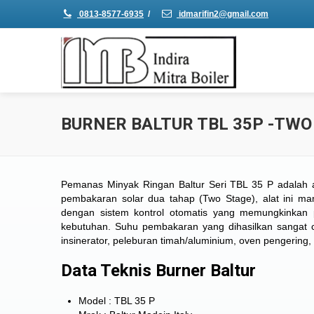
0813-8577-6935
/
idmarifin2@gmail.com
BURNER BALTUR TBL 35P -TWO
Pemanas Minyak Ringan Baltur Seri TBL 35 P adalah al
pembakaran solar dua tahap (Two Stage), alat ini m
dengan sistem kontrol otomatis yang memungkinkan 
kebutuhan. Suhu pembakaran yang dihasilkan sangat coc
insinerator, peleburan timah/aluminium, oven pengering,
Data Teknis Burner Baltur
Model : TBL 35 P