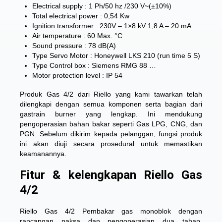
Electrical supply : 1 Ph/50 hz /230 V~(±10%)
Total electrical power : 0,54 Kw
Ignition transformer : 230V – 1×8 kV 1,8 A – 20 mA
Air temperature : 60 Max. °C
Sound pressure : 78 dB(A)
Type Servo Motor : Honeywell LKS 210 (run time 5 S)
Type Control box : Siemens RMG 88 …
Motor protection level : IP 54
Produk Gas 4/2 dari Riello yang kami tawarkan telah
dilengkapi dengan semua komponen serta bagian dari
gastrain burner yang lengkap. Ini mendukung
pengoperasian bahan bakar seperti Gas LPG, CNG, dan
PGN. Sebelum dikirim kepada pelanggan, fungsi produk
ini akan diuji secara prosedural untuk memastikan
keamanannya.
Fitur & kelengkapan Riello Gas
4/2
Riello Gas 4/2 Pembakar gas monoblok dengan
rancangan paksa dan pengoperasian dua tahap,