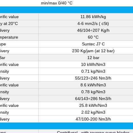
min/max 0/40 °C
rific value
11.86 kWh/kg
ty at 20°C
4-6 mm2/s ( cSt)
livery
46/104÷207 Kg/h
mperature
60 °C
ype
Suntec J7 C
livery
230 Kg/jam (at 12 bar)
Bar
12 bar
rific value
10 kWh/Nm3
nsity
0.71 kg/Nm3
livery
55/123÷246 Nm3/h
rific value
8.6 kWh/Nm3
nsity
0.78 kg/Nm3
livery
64/143÷286 Nm3/h
rific value
25.8 kWh/Nm3
nsity
2.02 kg/Nm3
livery
47/100-200 Nm3/h
ype
Centrifugal - with reverse curve blades