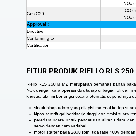
NOx e
CO em
Gas G20
NOx e
Approval :
Directive
Conforming to
Certification
FITUR PRODUK RIELLO RLS 250
Riello RLS 250/M MZ merupakan pemanas bahan bakar ga
NOx dengan cara operasi dua tahap di bagian oli dan met
khusus, alat ini berfungsi secara otomatis sepenuhnya dan
sirkuit hisap udara yang dilapisi material kedap suara
kipas sentrifugal berkinerja tinggi dan emisi suara r
peredam udara untuk pengaturan aliran udara dan 
servo dengan cam variabel
motor starter pada 2800 rpm, tiga fase 400V dengan 