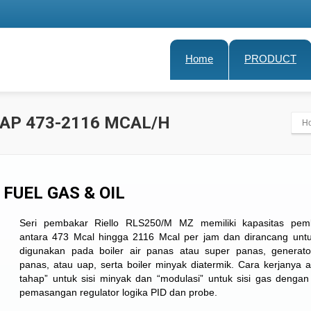
Home
PRODUCT
KAP 473-2116 MCAL/H
H
 FUEL GAS & OIL
Seri pembakar Riello RLS250/M MZ memiliki kapasitas pem
antara 473 Mcal hingga 2116 Mcal per jam dan dirancang unt
digunakan pada boiler air panas atau super panas, generat
panas, atau uap, serta boiler minyak diatermik. Cara kerjanya 
tahap” untuk sisi minyak dan “modulasi” untuk sisi gas denga
pemasangan regulator logika PID dan probe.