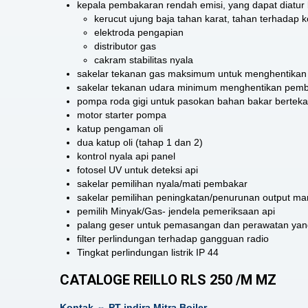
kepala pembakaran rendah emisi, yang dapat diatur 
kerucut ujung baja tahan karat, tahan terhadap k
elektroda pengapian
distributor gas
cakram stabilitas nyala
sakelar tekanan gas maksimum untuk menghentikan p
sakelar tekanan udara minimum menghentikan pemba
pompa roda gigi untuk pasokan bahan bakar berteka
motor starter pompa
katup pengaman oli
dua katup oli (tahap 1 dan 2)
kontrol nyala api panel
fotosel UV untuk deteksi api
sakelar pemilihan nyala/mati pembakar
sakelar pemilihan peningkatan/penurunan output ma
pemilih Minyak/Gas- jendela pemeriksaan api
palang geser untuk pemasangan dan perawatan yan
filter perlindungan terhadap gangguan radio
Tingkat perlindungan listrik IP 44
CATALOGE REILLO RLS 250 /M MZ
Kontak ⇔ PT indira Mitra Boiler