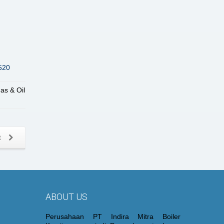
520
Gas & Oil
t
ABOUT US
Perusahaan PT Indira Mitra Boiler