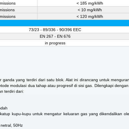
missions
< 185 mg/kWh
issions
< 10 mg/kWh
missions
< 120 mg/kWh
73/23 - 89/336 - 90/396 EEC
EN 267 - EN 676
in progress
nda yang terdiri dari satu blok. Alat ini dirancang untuk menguran
ode modulasi dua tahap atau progresif di sisi gas. Dilengkapi dengan 
 terdiri dari:
endah
katup kupu-kupu untuk mengatur keluaran gas yang dikendalikan ol
netral, 50Hz