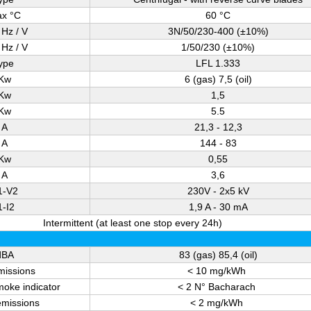
x °C
60 °C
 Hz / V
3N/50/230-400 (±10%)
 Hz / V
1/50/230 (±10%)
ype
LFL 1.333
Kw
6 (gas) 7,5 (oil)
Kw
1,5
Kw
5.5
A
21,3 - 12,3
A
144 - 83
Kw
0,55
A
3,6
1-V2
230V - 2x5 kV
1-I2
1,9 A - 30 mA
Intermittent (at least one stop every 24h)
dBA
83 (gas) 85,4 (oil)
issions
< 10 mg/kWh
oke indicator
< 2 N° Bacharach
missions
< 2 mg/kWh