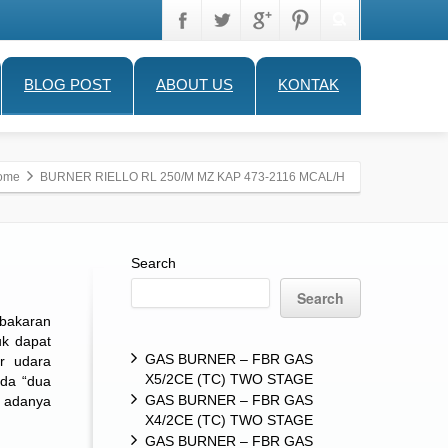
BLOG POST
ABOUT US
KONTAK
ome
BURNER RIELLO RL 250/M MZ KAP 473-2116 MCAL/H
Search
Search
bakaran
uk dapat
GAS BURNER – FBR GAS
or udara
X5/2CE (TC) TWO STAGE
ada “dua
GAS BURNER – FBR GAS
n adanya
X4/2CE (TC) TWO STAGE
GAS BURNER – FBR GAS