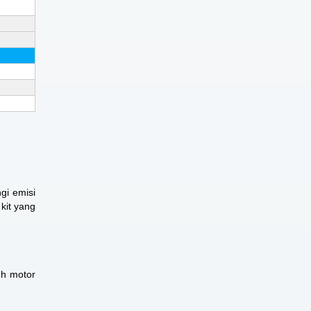
gi emisi
kit yang
eh motor