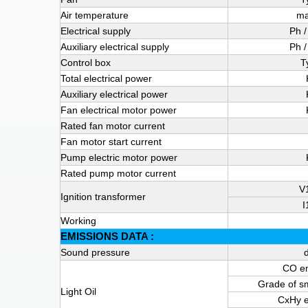
Air temperature
ma
Electrical supply
Ph /
Auxiliary electrical supply
Ph /
Control box
T
Total electrical power
Auxiliary electrical power
Fan electrical motor power
Rated fan motor current
Fan motor start current
Pump electric motor power
Rated pump motor current
V
Ignition transformer
I
Working
EMISSIONS DATA :
Sound pressure
CO em
Grade of sm
Light Oil
CxHy e