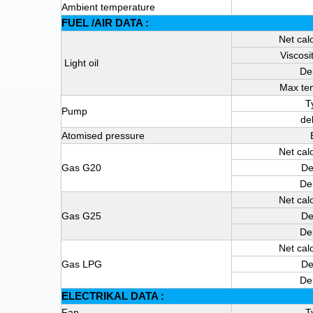
Ambient temperature
FUEL /AIR DATA :
Net calo
Viscosi
Light oil
De
Max te
T
Pump
de
Atomised pressure
Net calo
Gas G20
De
De
Net calo
Gas G25
De
De
Net calo
Gas LPG
De
De
ELECTRIKAL DATA :
Fan
T