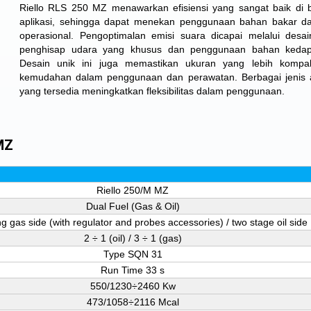
Riello RLS 250 MZ menawarkan efisiensi yang sangat baik di 
aplikasi, sehingga dapat menekan penggunaan bahan bakar d
operasional. Pengoptimalan emisi suara dicapai melalui desain
penghisap udara yang khusus dan penggunaan bahan kedap
Desain unik ini juga memastikan ukuran yang lebih kompak
kemudahan dalam penggunaan dan perawatan. Berbagai jenis 
yang tersedia meningkatkan fleksibilitas dalam penggunaan.
MZ
Riello 250/M MZ
Dual Fuel (Gas & Oil)
g gas side (with regulator and probes accessories) / two stage oil side
2 ÷ 1 (oil) / 3 ÷ 1 (gas)
Type SQN 31
Run Time 33 s
550/1230÷2460 Kw
473/1058÷2116 Mcal