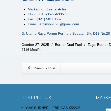
Marketing : Zaenal Arifin
Tlpn : 0813-8577-6935
Fax : (021) 50110567
Email : arifinspi2023@gmail.com
Jl. Utama Raya Perum Permata Sepatan Blk. D19 No.20 
October 27, 2025
/
Burner Dual Fuel
/
Tags:
Burner D
2116 Mcal/h
Previous Post
POST PRODUK
MARKET
GAS BURNER – FBR GAS X5/2CE