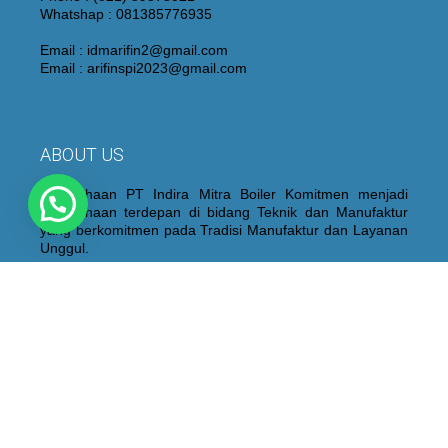
Whatshap : 081385776935
Email : idmarifin2@gmail.com
Email : arifinspi2023@gmail.com
ABOUT US
Perusahaan PT Indira Mitra Boiler Komitmen menjadi
Perusahaan terdepan di bidang Teknik dan Manufaktur
yang berkomitmen pada Tradisi Manufaktur dan Layanan
Unggul.
Kami juga membangun dan mempertahankan personel
yang berpengalaman dan berkualitas yang didukung oleh
peralatan “State of the Art”, proses fabrikasi dan sistem
kontrol kualitas yang ketat