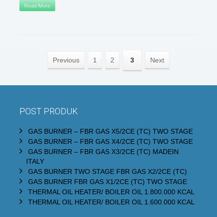
Read More
Previous
1
2
3
Next
POST PRODUK
GAS BURNER – FBR GAS X5/2CE (TC) TWO STAGE
GAS BURNER – FBR GAS X4/2CE (TC) TWO STAGE
GAS BURNER – FBR GAS X3/2CE (TC) MADEIN
ITALY
GAS BURNER TWO STAGE FBR GAS X2/2CE (TC)
GAS BURNER FBR GAS X1/2CE (TC) TWO STAGE
THERMAL OIL HEATER/ BOILER OIL 1.800.000 KCAL
THERMAL OIL HEATER/ BOILER OIL 1.600.000 KCAL