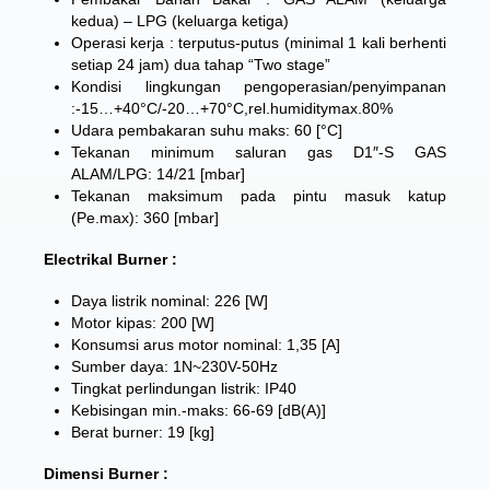
kedua) – LPG (keluarga ketiga)
Operasi kerja : terputus-putus (minimal 1 kali berhenti
setiap 24 jam) dua tahap “Two stage”
Kondisi lingkungan pengoperasian/penyimpanan
:-15…+40°C/-20…+70°C,rel.humiditymax.80%
Udara pembakaran suhu maks: 60 [°C]
Tekanan minimum saluran gas D1″-S GAS
ALAM/LPG: 14/21 [mbar]
Tekanan maksimum pada pintu masuk katup
(Pe.max): 360 [mbar]
Electrikal Burner :
Daya listrik nominal: 226 [W]
Motor kipas: 200 [W]
Konsumsi arus motor nominal: 1,35 [A]
Sumber daya: 1N~230V-50Hz
Tingkat perlindungan listrik: IP40
Kebisingan min.-maks: 66-69 [dB(A)]
Berat burner: 19 [kg]
Dimensi Burner :