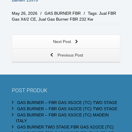
May 26, 2026
/
GAS BURNER FBR
/
Tags:
Jual FBR
Gas X4/2 CE
,
Jual Gas Burner FBR 232 Kw
Next Post
Previous Post
POST PRODUK
GAS BURNER – FBR GAS X5/2CE (TC) TWO STAGE
GAS BURNER – FBR GAS X4/2CE (TC) TWO STAGE
GAS BURNER – FBR GAS X3/2CE (TC) MADEIN
ITALY
GAS BURNER TWO STAGE FBR GAS X2/2CE (TC)