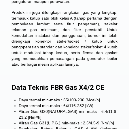
pengaturan maupun perawatan.
Produk ini juga dilengkapi rangkaian gas yang lengkap,
termasuk katup satu blok kelas A (tahap pertama dengan
pembukaan lambat serta fitur pengaman), sakelar
tekanan gas minimum, dan filter penstabil. Untuk
kemudahan instalasi dan penggunaan, burner ini telah
dilengkapi konektor steker/soket 7 kutub untuk
pengoperasian standar dan konektor steker/soket 4 kutub
untuk modulasi tahap kedua, serta flensa dan gasket
yang memudahkan pemasangan pada generator boiler
atau berbagai mesin aplikasi lainnya.
Data Teknis FBR Gas X4/2 CE
Daya termal min-maks : 55/100-200 [Mcal/h]
Daya termal min-maks : 64/116-232 [kW]
Aliran Gas G20(NATURALGAS) min-maks : 6.4/11.6-
23.2 [Nm³/h]
Aliran Gas G31(L.P.G.) min-maks : 2.5/4.5-9 [Nm³/h]
Pembakar Bahan Bakar : GAS ALAM (keluarga