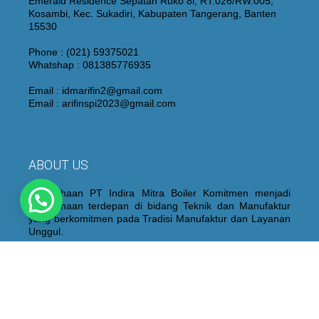
Emerald Residence Sepatan Ruko 8i, RT.026/RW.005,
Kosambi, Kec. Sukadiri, Kabupaten Tangerang, Banten
15530
Phone : (021) 59375021
Whatshap : 081385776935
Email : idmarifin2@gmail.com
Email : arifinspi2023@gmail.com
ABOUT US
Perusahaan PT Indira Mitra Boiler Komitmen menjadi
Perusahaan terdepan di bidang Teknik dan Manufaktur
yang berkomitmen pada Tradisi Manufaktur dan Layanan
Unggul.
Kami juga membangun dan mempertahankan personel
yang berpengalaman dan berkualitas yang didukung oleh
peralatan “State of the Art”, proses fabrikasi dan sistem
kontrol kualitas yang ketat