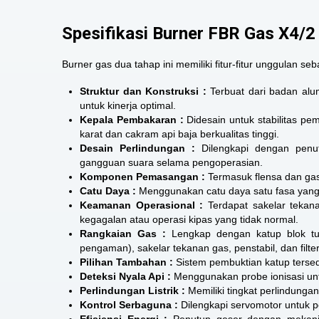
Spesifikasi Burner FBR Gas X4/2
Burner gas dua tahap ini memiliki fitur-fitur unggulan seb
Struktur dan Konstruksi :
Terbuat dari badan alu
untuk kinerja optimal.
Kepala Pembakaran :
Didesain untuk stabilitas p
karat dan cakram api baja berkualitas tinggi.
Desain Perlindungan :
Dilengkapi dengan penut
gangguan suara selama pengoperasian.
Komponen Pemasangan :
Termasuk flensa dan gas
Catu Daya :
Menggunakan catu daya satu fasa yang
Keamanan Operasional :
Terdapat sakelar tekana
kegagalan atau operasi kipas yang tidak normal.
Rangkaian Gas :
Lengkap dengan katup blok tun
pengaman), sakelar tekanan gas, penstabil, dan filter
Pilihan Tambahan :
Sistem pembuktian katup tersed
Deteksi Nyala Api :
Menggunakan probe ionisasi un
Perlindungan Listrik :
Memiliki tingkat perlindung
Kontrol Serbaguna :
Dilengkapi servomotor untuk p
Efisiensi Energi :
Penutup geser dengan mekanis