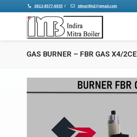
0813-8577-6935
/
idmarifin2@gmail.com
GAS BURNER – FBR GAS X4/2CE