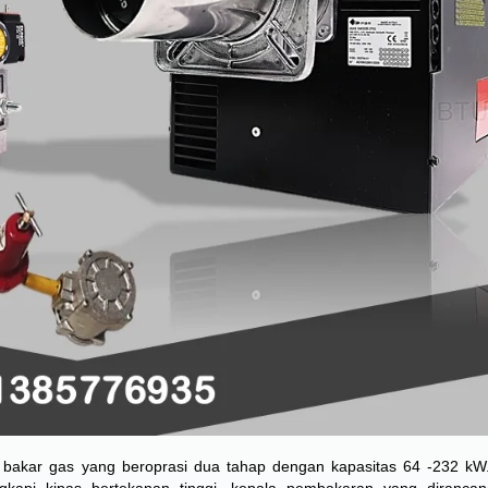
akar gas yang beroprasi dua tahap dengan kapasitas 64 -232 kW. 