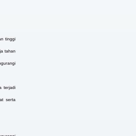
n tinggi
ja tahan
gurangi
 terjadi
t serta
gurangi