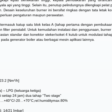
kapi kipas bertekanan tinggi, kepala pembakaran yang dirancan
yala api yang tinggi. Selain itu, penutup pelindungnya dilengkapi pela
 Desain keseluruhan burner ini bersifat ringkas dengan tata letak 
keperluan pengaturan maupun perawatan.
p, termasuk katup satu blok kelas A (tahap pertama dengan pembukaa
 filter penstabil. Untuk kemudahan instalasi dan penggunaan, burner i
rasian standar dan konektor steker/soket 4 kutub untuk modulasi taha
da generator boiler atau berbagai mesin aplikasi lainnya.
3.2 [Nm³/h]
 – LPG (keluarga ketiga)
ti setiap 24 jam) dua tahap “Two stage”
15…+40°C/-20…+70°C,rel.humiditymax.80%
: 14/21 [mbar]