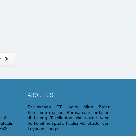
t
ABOUT US
Perusahaan PT Indira Mitra Boiler
Komitmen menjadi Perusahaan terdepan
o 8i,
di bidang Teknik dan Manufaktur yang
ukadiri,
berkomitmen pada Tradisi Manufaktur dan
15530
Layanan Unggul.