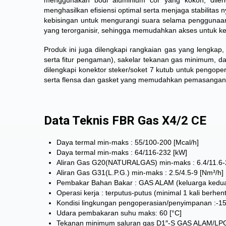
menggunakan bodi aluminium cor yang kokoh, dileng
menghasilkan efisiensi optimal serta menjaga stabilitas n
kebisingan untuk mengurangi suara selama penggunaan.
yang terorganisir, sehingga memudahkan akses untuk 
Produk ini juga dilengkapi rangkaian gas yang lengka
serta fitur pengaman), sakelar tekanan gas minimum, dan
dilengkapi konektor steker/soket 7 kutub untuk pengope
serta flensa dan gasket yang memudahkan pemasangan pa
Data Teknis FBR Gas X4/2 CE
Daya termal min-maks : 55/100-200 [Mcal/h]
Daya termal min-maks : 64/116-232 [kW]
Aliran Gas G20(NATURALGAS) min-maks : 6.4/11.6-2
Aliran Gas G31(L.P.G.) min-maks : 2.5/4.5-9 [Nm³/h]
Pembakar Bahan Bakar : GAS ALAM (keluarga kedua)
Operasi kerja : terputus-putus (minimal 1 kali berhen
Kondisi lingkungan pengoperasian/penyimpanan :-
Udara pembakaran suhu maks: 60 [°C]
Tekanan minimum saluran gas D1″-S GAS ALAM/LPG