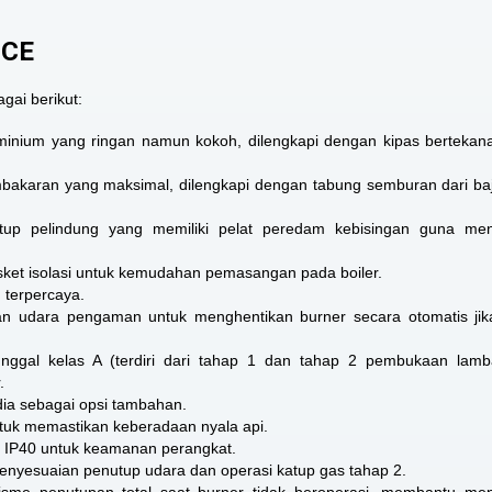
 CE
agai berikut:
minium yang ringan namun kokoh, dilengkapi dengan kipas bertekana
embakaran yang maksimal, dilengkapi dengan tabung semburan dari ba
up pelindung yang memiliki pelat peredam kebisingan guna men
ket isolasi untuk kemudahan pemasangan pada boiler.
 terpercaya.
n udara pengaman untuk menghentikan burner secara otomatis jika
ggal kelas A (terdiri dari tahap 1 dan tahap 2 pembukaan lamba
.
ia sebagai opsi tambahan.
tuk memastikan keberadaan nyala api.
an IP40 untuk keamanan perangkat.
enyesuaian penutup udara dan operasi katup gas tahap 2.
me penutupan total saat burner tidak beroperasi, membantu men