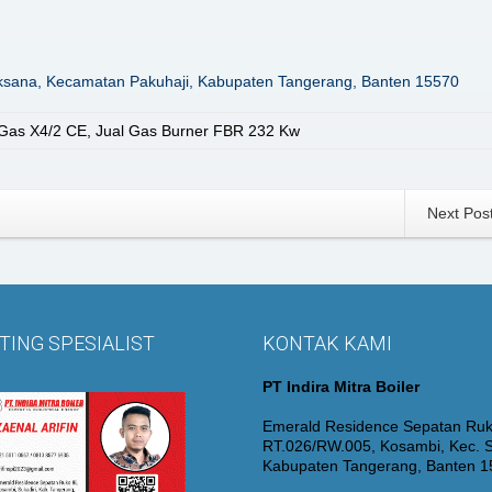
aksana, Kecamatan Pakuhaji, Kabupaten Tangerang, Banten 15570
Gas X4/2 CE
,
Jual Gas Burner FBR 232 Kw
Next Pos
ING SPESIALIST
KONTAK KAMI
PT Indira Mitra Boiler
Emerald Residence Sepatan Ruk
RT.026/RW.005, Kosambi, Kec. S
Kabupaten Tangerang, Banten 