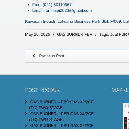
Fax : (021) 50110567
Email : arifinspi2023@gmail.com
Kawasan Industri Laksana Business Park Blok F/009, L
May 26, 2026
/
GAS BURNER FBR
/
Tags:
Jual FBR 
Previous Post
POST PRODUK
MARKET
GAS BURNER – FBR GAS X5/2CE
(TC) TWO STAGE
GAS BURNER – FBR GAS X4/2CE
(TC) TWO STAGE
GAS BURNER – FBR GAS X3/2CE