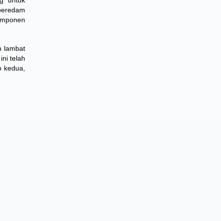
g untuk
t peredam
komponen
n lambat
ni telah
p kedua,