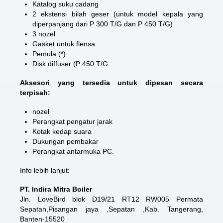
Katalog suku cadang
2 ekstensi bilah geser (untuk model kepala yang
diperpanjang dari P 300 T/G dan P 450 T/G)
3 nozel
Gasket untuk flensa
Pemula (*)
Disk diffuser (P 450 T/G
Aksesori yang tersedia untuk dipesan secara
terpisah:
nozel
Perangkat pengatur jarak
Kotak kedap suara
Dukungan pembakar
Perangkat antarmuka PC.
Info lebih lanjut:
PT. Indira Mitra Boiler
Jln. LoveBird blok D19/21 RT12 RW005 Permata
Sepatan,Pisangan jaya ,Sepatan ,Kab. Tangerang,
Banten-15520