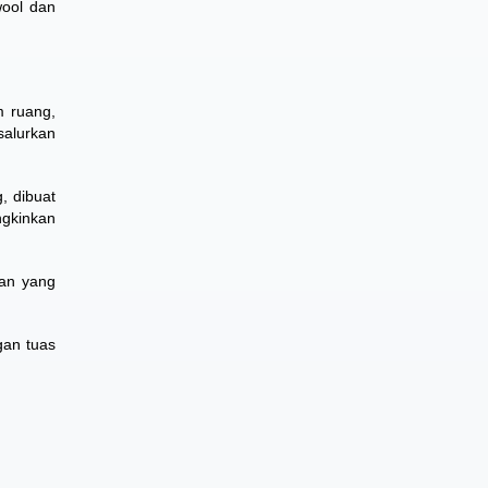
wool dan
m ruang,
salurkan
, dibuat
ngkinkan
san yang
gan tuas