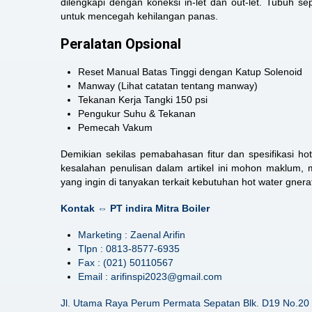
dilengkapi dengan koneksi in-let dan out-let. Tubuh s
untuk mencegah kehilangan panas.
Peralatan Opsional
Reset Manual Batas Tinggi dengan Katup Solenoid
Manway (Lihat catatan tentang manway)
Tekanan Kerja Tangki 150 psi
Pengukur Suhu & Tekanan
Pemecah Vakum
Demikian sekilas pemabahasan fitur dan spesifikasi ho
kesalahan penulisan dalam artikel ini mohon maklum, 
yang ingin di tanyakan terkait kebutuhan hot water gnerat
Kontak ⇔ PT indira Mitra Boiler
Marketing : Zaenal Arifin
Tlpn : 0813-8577-6935
Fax : (021) 50110567
Email : arifinspi2023@gmail.com
Jl. Utama Raya Perum Permata Sepatan Blk. D19 No.20 