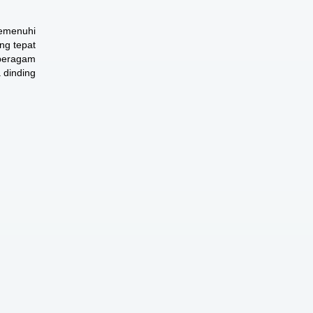
memenuhi
ng tepat
 beragam
 dinding