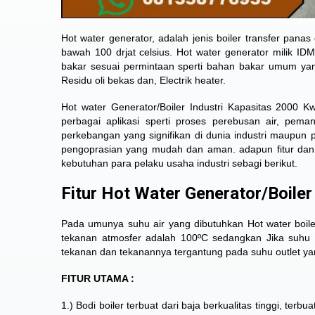
Hot water generator, adalah jenis boiler transfer pana
bawah 100 drjat celsius. Hot water generator milik ID
bakar sesuai permintaan sperti bahan bakar umum yang
Residu oli bekas dan, Electrik heater.
Hot water Generator/Boiler Industri Kapasitas 2000
perbagai aplikasi sperti proses perebusan air, pema
perkebangan yang signifikan di dunia industri maupun 
pengoprasian yang mudah dan aman. adapun fitur dan s
kebutuhan para pelaku usaha industri sebagi berikut.
Fitur Hot Water Generator/Boiler 
Pada umunya suhu air yang dibutuhkan
Hot water boil
tekanan atmosfer adalah 100ºC sedangkan Jika suhu a
tekanan dan tekanannya tergantung pada suhu outlet y
FITUR UTAMA :
1.) Bodi boiler terbuat dari baja berkualitas tinggi, 