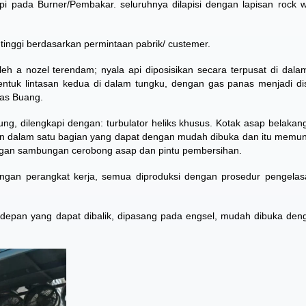
Api pada Burner/Pembakar. seluruhnya dilapisi dengan lapisan rock 
tinggi berdasarkan permintaan pabrik/ custemer.
leh a nozel terendam; nyala api diposisikan secara terpusat di dala
tuk lintasan kedua di dalam tungku, dengan gas panas menjadi di
Gas Buang.
ng, dilengkapi dengan: turbulator heliks khusus. Kotak asap belakang
ngun dalam satu bagian yang dapat dengan mudah dibuka dan itu memu
dengan sambungan cerobong asap dan pintu pembersihan.
ungan perangkat kerja, semua diproduksi dengan prosedur pengela
tu depan yang dapat dibalik, dipasang pada engsel, mudah dibuka den