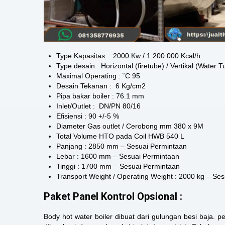
Type Kapasitas : 2000 Kw / 1.200.000 Kcal/h
Type desain : Horizontal (firetube) / Vertikal (Water T
Maximal Operating : ˚C 95
Desain Tekanan : 6 Kg/cm2
Pipa bakar boiler : 76.1 mm
Inlet/Outlet : DN/PN 80/16
Efisiensi : 90 +/-5 %
Diameter Gas outlet / Cerobong mm 380 x 9M
Total Volume HTO pada Coil HWB 540 L
Panjang : 2850 mm – Sesuai Permintaan
Lebar : 1600 mm – Sesuai Permintaan
Tinggi : 1700 mm – Sesuai Permintaan
Transport Weight / Operating Weight : 2000 kg – Se
Paket Panel Kontrol Opsional :
Body hot water boiler dibuat dari gulungan besi baja.