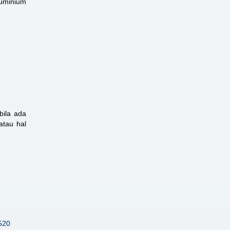
luminium
bila ada
atau hal
520