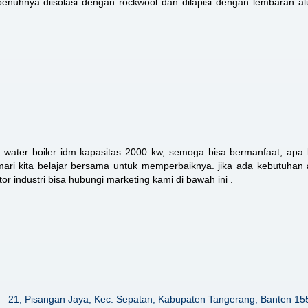
epenuhnya diisolasi dengan rockwool dan dilapisi dengan lembaran a
t water boiler idm kapasitas 2000 kw, semoga bisa bermanfaat, apa 
mari kita belajar bersama untuk memperbaiknya. jika ada kebutuhan 
or industri bisa hubungi marketing kami di bawah ini .
– 21, Pisangan Jaya, Kec. Sepatan, Kabupaten Tangerang, Banten 15