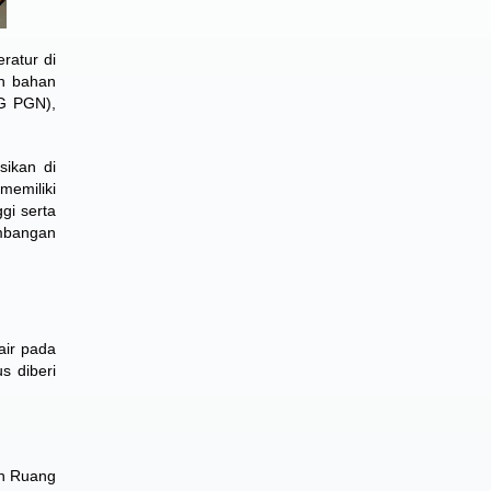
ratur di
an bahan
NG PGN),
sikan di
memiliki
gi serta
imbangan
 air pada
s diberi
an Ruang