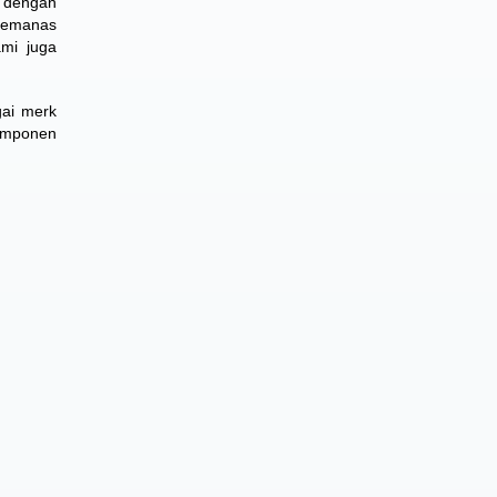
r dengan
 pemanas
ami juga
gai merk
omponen