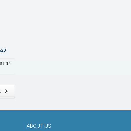
520
 BT 14
t
ABOUT US