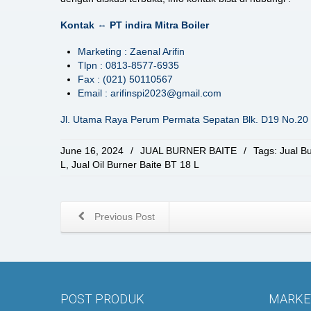
Kontak ⇔ PT indira Mitra Boiler
Marketing : Zaenal Arifin
Tlpn : 0813-8577-6935
Fax : (021) 50110567
Email : arifinspi2023@gmail.com
Jl. Utama Raya Perum Permata Sepatan Blk. D19 No.20 
June 16, 2024
/
JUAL BURNER BAITE
/
Tags:
Jual B
L
,
Jual Oil Burner Baite BT 18 L
Previous Post
POST PRODUK
MARKET