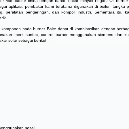
ner Manufactur
china dengan bahan bakar minyak ringan/ Oil burne
gai aplikasi, pembakar kami terutama digunakan di boiler, tungku
ing, peralatan pengeringan, dan kompor industri. Sementara itu, k
rik.
 komponen pada burner Baite dapat di kombinasikan dengan berba
gunakan merk suntec, control burner menggunakan siemens dan k
kar solar sebagai berikut :
 menggunakan nosel.