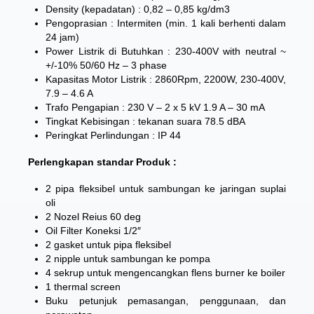
Density (kepadatan) : 0,82 – 0,85 kg/dm3
Pengoprasian : Intermiten (min. 1 kali berhenti dalam
24 jam)
Power Listrik di Butuhkan : 230-400V with neutral ~
+/-10% 50/60 Hz – 3 phase
Kapasitas Motor Listrik : 2860Rpm, 2200W, 230-400V,
7.9 – 4.6 A
Trafo Pengapian : 230 V – 2 x 5 kV 1.9 A – 30 mA
Tingkat Kebisingan : tekanan suara 78.5 dBA
Peringkat Perlindungan : IP 44
Perlengkapan standar Produk :
2 pipa fleksibel untuk sambungan ke jaringan suplai
oli
2 Nozel Reius 60 deg
Oil Filter Koneksi 1/2″
2 gasket untuk pipa fleksibel
2 nipple untuk sambungan ke pompa
4 sekrup untuk mengencangkan flens burner ke boiler
1 thermal screen
Buku petunjuk pemasangan, penggunaan, dan