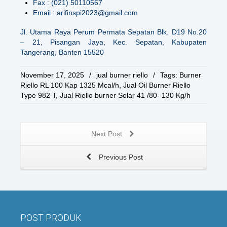
Fax : (021) 50110567
Email : arifinspi2023@gmail.com
Jl. Utama Raya Perum Permata Sepatan Blk. D19 No.20
– 21, Pisangan Jaya, Kec. Sepatan, Kabupaten
Tangerang, Banten 15520
November 17, 2025
/
jual burner riello
/
Tags:
Burner
Riello RL 100 Kap 1325 Mcal/h
,
Jual Oil Burner Riello
Type 982 T
,
Jual Riello burner Solar 41 /80- 130 Kg/h
Next Post
Previous Post
POST PRODUK