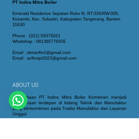
PT Indira Mitra Boiler
Emerald Residence Sepatan Ruko 8i, RT.026/RW.005,
Kosambi, Kec. Sukadiri, Kabupaten Tangerang, Banten
15530
Phone : (021) 59375021
Whatshap : 081385776935
Email : idmarifin2@gmail.com
Email : arifinspi2023@gmail.com
ABOUT US
Perusahaan PT Indira Mitra Boiler Komitmen menjadi
Perusahaan terdepan di bidang Teknik dan Manufaktur
yang berkomitmen pada Tradisi Manufaktur dan Layanan
Unggul.
Kami juga membangun dan mempertahankan personel
yang berpengalaman dan berkualitas yang didukung oleh
peralatan “State of the Art”, proses fabrikasi dan sistem