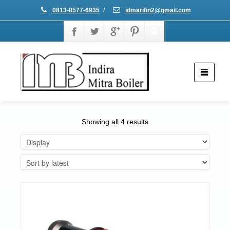
0813-8577-6935
/
idmarifin2@gmail.com
Showing all 4 results