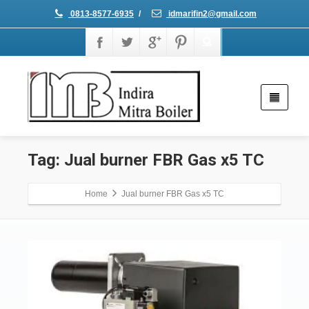
0813-8577-6935
/
idmarifin2@gmail.com
Tag: Jual burner FBR Gas x5 TC
Home
Jual burner FBR Gas x5 TC