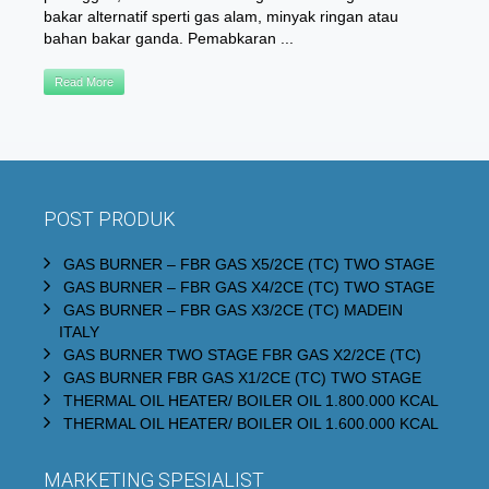
bakar alternatif sperti gas alam, minyak ringan atau
bahan bakar ganda. Pemabkaran ...
Read More
POST PRODUK
GAS BURNER – FBR GAS X5/2CE (TC) TWO STAGE
GAS BURNER – FBR GAS X4/2CE (TC) TWO STAGE
GAS BURNER – FBR GAS X3/2CE (TC) MADEIN
ITALY
GAS BURNER TWO STAGE FBR GAS X2/2CE (TC)
GAS BURNER FBR GAS X1/2CE (TC) TWO STAGE
THERMAL OIL HEATER/ BOILER OIL 1.800.000 KCAL
THERMAL OIL HEATER/ BOILER OIL 1.600.000 KCAL
MARKETING SPESIALIST