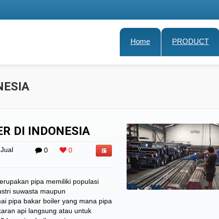
Home
PRODUCT
NESIA
ER DI INDONESIA
Jual
0
0
rupakan pipa memiliki populasi
ustri suwasta maupun
ai pipa bakar boiler yang mana pipa
aran api langsung atau untuk