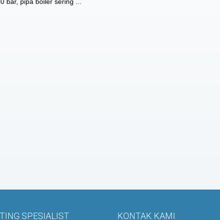
bar, pipa boiler sering ...
ING SPESIALIST
KONTAK KAMI