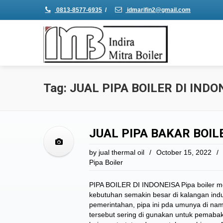
0813-8577-6935
/
idmarifin2@gmail.com
Tag: JUAL PIPA BOILER DI INDO
JUAL PIPA BAKAR BOIL
by
jual thermal oil
/
October 15, 2022
/
Pipa Boiler
PIPA BOILER DI INDONEISA Pipa boiler me
kebutuhan semakin besar di kalangan ind
pemerintahan, pipa ini pda umunya di nam
tersebut sering di gunakan untuk pemabak