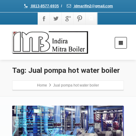
0813-8577-6935
/
idmarifin2@gmail.com
Tag: Jual pompa hot water boiler
Home
Jual pompa hot water boiler